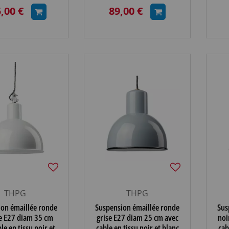
(113370)
,00 €
89,00 €
THPG
THPG
ion émaillée ronde
Suspension émaillée ronde
Sus
e E27 diam 35 cm
grise E27 diam 25 cm avec
noi
le en tissu noir et
cable en tissu noir et blanc
cab