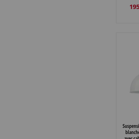
195
Suspens
blanch
avec cab