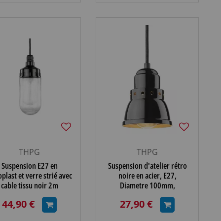
THPG
THPG
Suspension E27 en
Suspension d'atelier rétro
plast et verre strié avec
noire en acier, E27,
cable tissu noir 2m
Diametre 100mm,
(100848)
44,90 €
27,90 €