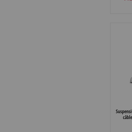
Suspens
câbl