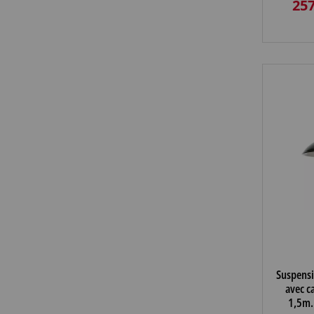
257
Suspensi
avec c
1,5m.