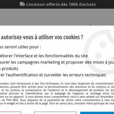
Livraison offerte dès 180€ d’achats
autorisez-vous à utiliser vos cookies ?
us seront utiles pour :
Eclairage
Electronique
Matériel électrique
Outillag
liorer l'interface et les fonctionnalités du site
urer les campagnes marketing et proposer des mises à jou
ons
>
Suspensions Luminaires
 produits
Suspensions Luminaires
er l'authentification et surveiller les erreurs techniques
 cookies sont nécessaires à des fins techniques, ils sont donc dispensés de consentement. 
gatoires, peuvent être utilisés pour la personnalisation des annonces et du contenu, la m
 et du contenu, la connaissance de l'audience et le développement de produits, les d
isation précises et l'identification par le balayage de l'appareil, le stockage et/ou l'
ons sur un appareil. Si vous donnez votre consentement, celui-ci sera valable sur l’ensemble
 de PVN Web. Vous disposez de la possibilité de retirer votre consentement à tout 
sur le widget en bas à droite de la page. Pour en savoir plus, consulter notre politique de coo
36 articles sur
3