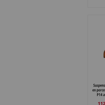
Suspens
en porce
P14 a
112