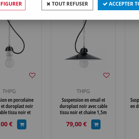
FIGURER
TOUT REFUSER
ACCEPTER T
THPG
THPG
ion en porcelaine
Suspension en email et
Susp
 et duroplast noir
duroplast noir avec cable
en d
able tissu noir et
tissu noir et chaine 1,5m
e 1,5m (100879)
(100875)
,00 €
79,00 €