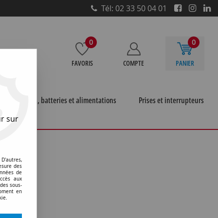
Tél: 02 33 50 04 01
0
0
FAVORIS
COMPTE
PANIER
e
Piles, batteries et alimentations
Prises et interrupteurs
r sur
D'autres,
esure des
onnées de
accès aux
 des sous-
moment en
kie.
6