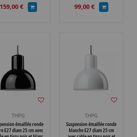
1,5m (100363)
159,00 €
99,00 €
THPG
THPG
pension émaillée ronde
Suspension émaillée ronde
re E27 diam 25 cm avec
blanche E27 diam 25 cm
le en tissu noir et blanc
avec cable en tissu noir et