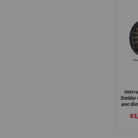
Interru
Dimbler 
avec dôm
ancien 
63
vieill