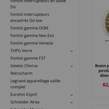
Fontini interrupteurs en saillie
Do
Fontini interrupteurs
encastrés Do low
Fontini gamme DOM
Fontini gamme Neo Evo
Fontini gamme Venezia
THPG Verre
Fontini gamme F37
Bouton p
Gewiss Chorus
porcel
Retrocharm
dôme 
satinée
Legrand appareillage saillie
62
brillante
complet
Eurohm Esprit
Schneider Alrea