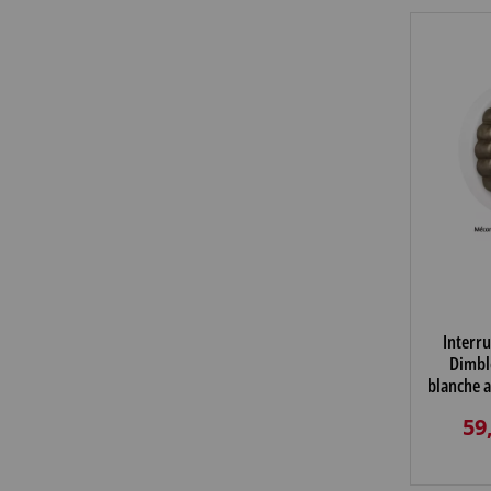
Interru
Dimbl
blanche 
bronze 
59
laiton v