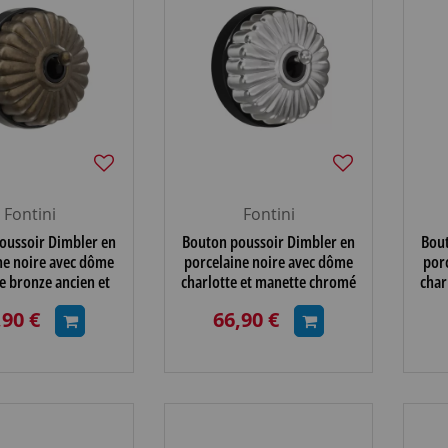
Fontini
Fontini
oussoir Dimbler en
Bouton poussoir Dimbler en
Bout
ne noire avec dôme
porcelaine noire avec dôme
por
e bronze ancien et
charlotte et manette chromé
char
te laiton vieilli
brillante
bri
,90 €
66,90 €