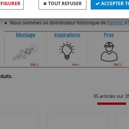
FIGURER
TOUT REFUSER
ACCEPTER T
Produits de haute qualité garantis 10 ans
Catalogue disponible ici
Nous sommes un distributeur historique de
Fontini
, n
Montage
Inspirations
Pros
duits.
35 articles sur
3