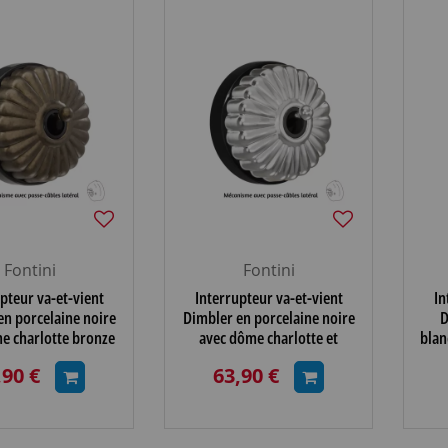
Fontini
Fontini
pteur va-et-vient
Interrupteur va-et-vient
In
en porcelaine noire
Dimbler en porcelaine noire
D
e charlotte bronze
avec dôme charlotte et
blan
et manette laiton
manette chromé brillante,
et m
,90 €
63,90 €
i, avec passe-câb
avec passe-câbles