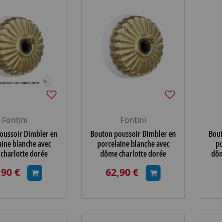
Fontini
Fontini
oussoir Dimbler en
Bouton poussoir Dimbler en
Bout
aine blanche avec
porcelaine blanche avec
po
charlotte dorée
dôme charlotte dorée
dôm
 et manette dorée
satinée et manette dorée
,90 €
62,90 €
 porcelaine blanche,
brillante
a