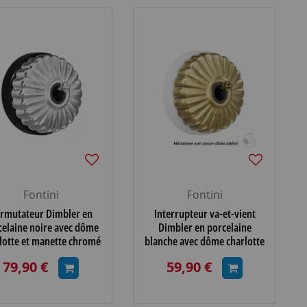
Fontini
Fontini
rmutateur Dimbler en
Interrupteur va-et-vient
celaine noire avec dôme
Dimbler en porcelaine
lotte et manette chromé
blanche avec dôme charlotte
brillante
dorée satinée et manette
79,90 €
59,90 €
dorée brillante, avec passe-