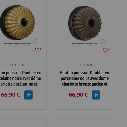
Fontini
Fontini
on poussoir Dimbler en
Bouton poussoir Dimbler en
celaine noire avec dôme
porcelaine noire avec dôme
harlotte doré satiné et
charlotte bronze ancien et
nette dorée brillante,
manette laiton vieilli, avec
66,90 €
66,90 €
avec passe-câbles
passe-câbles