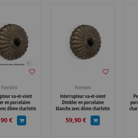
Fontini
Fontini
pteur va-et-vient
Interrupteur va-et-vient
Pe
er en porcelaine
Dimbler en porcelaine
por
avec dôme charlotte
blanche avec dôme charlotte
char
ancien et manette
bronze ancien et manette
,90 €
59,90 €
ieilli, avec passe-c
laiton vieilli