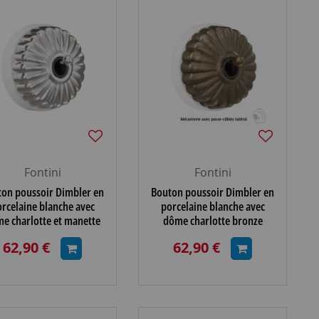
Fontini
Fontini
on poussoir Dimbler en
Bouton poussoir Dimbler en
rcelaine blanche avec
porcelaine blanche avec
e charlotte et manette
dôme charlotte bronze
chromé brillante
ancien et manette laiton
62,90 €
62,90 €
vieilli, avec passe-câbles