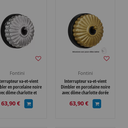
Fontini
Fontini
terrupteur va-et-vient
Interrupteur va-et-vient
ler en porcelaine noire
Dimbler en porcelaine noire
vec dôme charlotte et
avec dôme charlotte dorée
nette chromé brillante
satinée et manette dorée
63,90 €
63,90 €
brillante, avec passe-câ