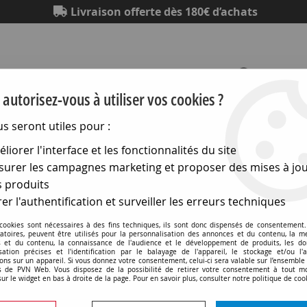
Livraison offerte dès 180€ d’achats
autorisez-vous à utiliser vos cookies ?
us seront utiles pour :
Eclairage
Electronique
Matériel électrique
Outillag
liorer l'interface et les fonctionnalités du site
urer les campagnes marketing et proposer des mises à jou
ntini interrupteurs en saillie Dimbler
 produits
Fontini interrupteurs en saillie Dimble
er l'authentification et surveiller les erreurs techniques
 cookies sont nécessaires à des fins techniques, ils sont donc dispensés de consentement. 
gatoires, peuvent être utilisés pour la personnalisation des annonces et du contenu, la m
Fontini propose ici l’emblème du style rétro :
le mécanism
 et du contenu, la connaissance de l'audience et le développement de produits, les d
isation précises et l'identification par le balayage de l'appareil, le stockage et/ou l'
ons sur un appareil. Si vous donnez votre consentement, celui-ci sera valable sur l’ensemble
La gamme Dimbler recrée ici le charme d’antan avec un d
 de PVN Web. Vous disposez de la possibilité de retirer votre consentement à tout 
sur le widget en bas à droite de la page. Pour en savoir plus, consulter notre politique de coo
grande polyvalence qui permet de combiner des apparei
manettes et plaques de finition de différentes matières (B