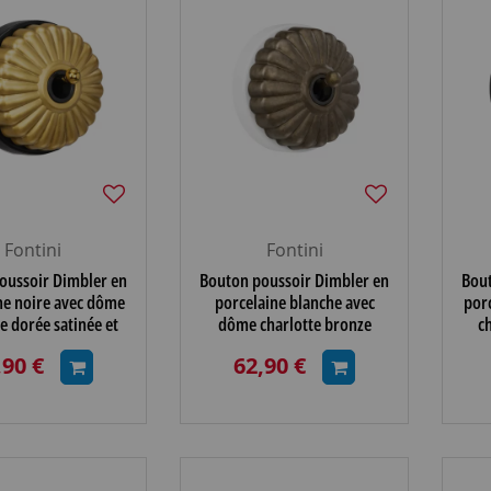
Fontini
Fontini
oussoir Dimbler en
Bouton poussoir Dimbler en
Bout
ne noire avec dôme
porcelaine blanche avec
por
e dorée satinée et
dôme charlotte bronze
c
 dorée brillante,
ancien et manette laiton
ma
,90 €
62,90 €
vieilli