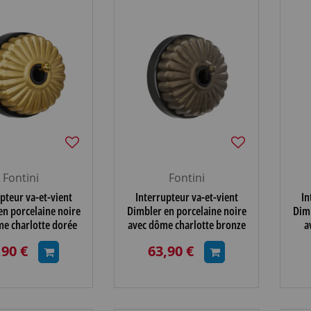
Fontini
Fontini
pteur va-et-vient
Interrupteur va-et-vient
In
en porcelaine noire
Dimbler en porcelaine noire
Dimb
me charlotte dorée
avec dôme charlotte bronze
a
 et manette dorée
ancien et manette laiton
ma
,90 €
63,90 €
brillante
vieilli