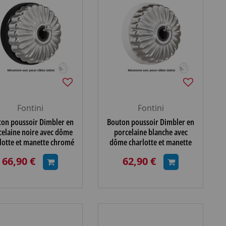
Fontini
Fontini
on poussoir Dimbler en
Bouton poussoir Dimbler en
celaine noire avec dôme
porcelaine blanche avec
lotte et manette chromé
dôme charlotte et manette
llante porcelaine noire,
chromés brillants, avec
66,90 €
62,90 €
avec passe-câble
passe-câbles