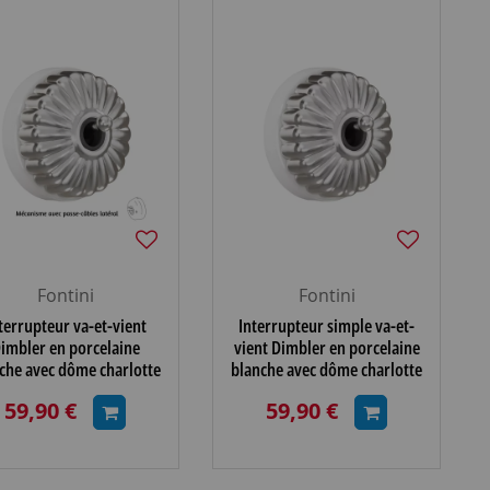
Fontini
Fontini
terrupteur va-et-vient
Interrupteur simple va-et-
imbler en porcelaine
vient Dimbler en porcelaine
che avec dôme charlotte
blanche avec dôme charlotte
anette chromé brillante,
et manette chromé brillante
59,90 €
59,90 €
avec passe-câbles