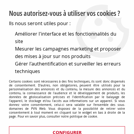
PVN, Vente et conseil en matériel électrique
Nous autorisez-vous à utiliser vos cookies ?
0
Ils nous seront utiles pour :
Améliorer l'interface et les fonctionnalités du
site
Accueil
>
Eclairage
>
Ampoules
>
Lampes de signalisation
>
Mesurer les campagnes marketing et proposer
Lampes multi-led
>
Standard telephone t6.8g-4 chips
>
4t68g
6,8x47 12v vert (010704)
des mises à jour sur nos produits
Gérer l'authentification et surveiller les erreurs
techniques
Certains cookies sont nécessaires à des fins techniques, ils sont donc dispensés
de consentement. D'autres, non obligatoires, peuvent être utilisés pour la
personnalisation des annonces et du contenu, la mesure des annonces et du
contenu, la connaissance de l'audience et le développement de produits, les
données de géolocalisation précises et l'identification par le balayage de
l'appareil, le stockage et/ou l'accès aux informations sur un appareil. Si vous
donnez votre consentement, celui-ci sera valable sur l’ensemble des sous-
domaines de PVN Web. Vous disposez de la possibilité de retirer votre
consentement à tout moment en cliquant sur le widget en bas à droite de la
page. Pour en savoir plus, consulter notre politique de cookie.
CONFIGURER