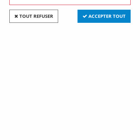
TOUT REFUSER
ACCEPTER TOUT
4t68g 6,8x47 12v vert (010704)