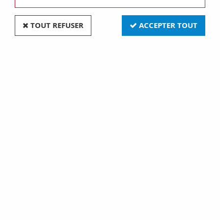
TOUT REFUSER
ACCEPTER TOUT
Accessoire pour lampes à pétrole, Mèche pigeon
140 x 5mm, longueur 140 mm (700783)
Soyez le premier à donner votre avis !