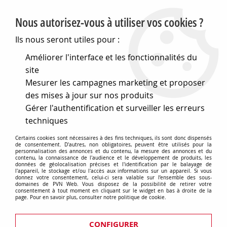
PVN, Vente et conseil en matériel électrique
Nous autorisez-vous à utiliser vos cookies ?
0
Ils nous seront utiles pour :
Améliorer l'interface et les fonctionnalités du
site
Accueil
>
Eclairage
>
Accessoires d'éclairages
>
Mesurer les campagnes marketing et proposer
Verrerie pour lampes et luminaires
>
Verres et accessoires pour lampes à pétrole
>
Accessoire pour
des mises à jour sur nos produits
lampes à pétrole, Mèche pigeon 140 x 5mm, longueur 140 mm
Gérer l'authentification et surveiller les erreurs
(700783)
techniques
Certains cookies sont nécessaires à des fins techniques, ils sont donc dispensés
de consentement. D'autres, non obligatoires, peuvent être utilisés pour la
personnalisation des annonces et du contenu, la mesure des annonces et du
contenu, la connaissance de l'audience et le développement de produits, les
données de géolocalisation précises et l'identification par le balayage de
l'appareil, le stockage et/ou l'accès aux informations sur un appareil. Si vous
donnez votre consentement, celui-ci sera valable sur l’ensemble des sous-
domaines de PVN Web. Vous disposez de la possibilité de retirer votre
consentement à tout moment en cliquant sur le widget en bas à droite de la
page. Pour en savoir plus, consulter notre politique de cookie.
CONFIGURER