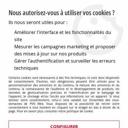
PVN, Vente et conseil en matériel électrique
Nous autorisez-vous à utiliser vos cookies ?
0
Ils nous seront utiles pour :
Améliorer l'interface et les fonctionnalités du
site
Accueil
>
Piles, batteries, alimentations
>
Alimentations
>
Mesurer les campagnes marketing et proposer
Alimentations de laboratoire
>
Alimentation 12v regulee 8a
max (610539)
des mises à jour sur nos produits
Gérer l'authentification et surveiller les erreurs
techniques
Certains cookies sont nécessaires à des fins techniques, ils sont donc dispensés
de consentement. D'autres, non obligatoires, peuvent être utilisés pour la
personnalisation des annonces et du contenu, la mesure des annonces et du
contenu, la connaissance de l'audience et le développement de produits, les
données de géolocalisation précises et l'identification par le balayage de
l'appareil, le stockage et/ou l'accès aux informations sur un appareil. Si vous
donnez votre consentement, celui-ci sera valable sur l’ensemble des sous-
domaines de PVN Web. Vous disposez de la possibilité de retirer votre
consentement à tout moment en cliquant sur le widget en bas à droite de la
page. Pour en savoir plus, consulter notre politique de cookie.
CONFIGURER