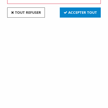
TOUT REFUSER
ACCEPTER TOUT
Alimentation 12v regulee 8a max (610539)
Soyez le premier à donner votre avis !
77
,
90
€
TTC