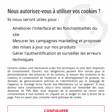
PVN, Vente et conseil en matériel électrique
Nous autorisez-vous à utiliser vos cookies ?
0
Ils nous seront utiles pour :
Améliorer l'interface et les fonctionnalités du
site
Accueil
>
Matériel électrique
>
Appareillages modulaires
>
Mesurer les campagnes marketing et proposer
Compléments modulaires
>
Mesure
>
Voltmètres et ampèremètres
>
des mises à jour sur nos produits
Ampèremètres analogiques - 40-60 hz
>
Amperemètre
Gérer l'authentification et surveiller les erreurs
analogique insertion directe - 20a - 3 modules (GW96872)
techniques
Certains cookies sont nécessaires à des fins techniques, ils sont donc dispensés
de consentement. D'autres, non obligatoires, peuvent être utilisés pour la
personnalisation des annonces et du contenu, la mesure des annonces et du
contenu, la connaissance de l'audience et le développement de produits, les
données de géolocalisation précises et l'identification par le balayage de
l'appareil, le stockage et/ou l'accès aux informations sur un appareil. Si vous
donnez votre consentement, celui-ci sera valable sur l’ensemble des sous-
domaines de PVN Web. Vous disposez de la possibilité de retirer votre
consentement à tout moment en cliquant sur le widget en bas à droite de la
page. Pour en savoir plus, consulter notre politique de cookie.
CONFIGURER