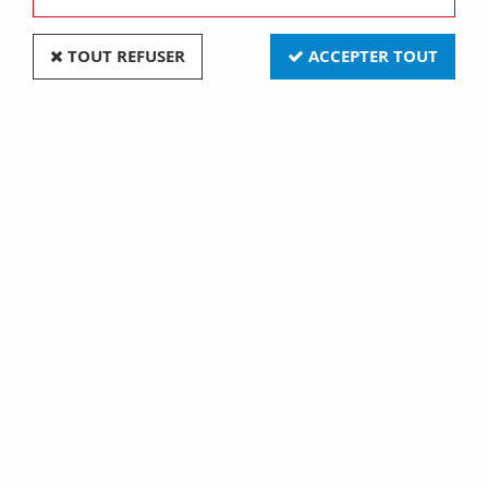
TOUT REFUSER
ACCEPTER TOUT
Amperemètre analogique insertion directe - 20a -
3 modules (GW96872)
Soyez le premier à donner votre avis !