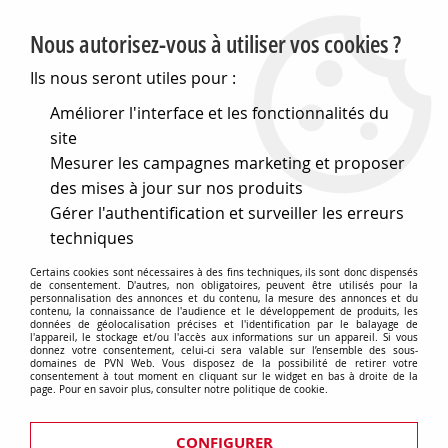
PVN, Vente et conseil en matériel électrique
Nous autorisez-vous à utiliser vos cookies ?
0
Ils nous seront utiles pour :
Améliorer l'interface et les fonctionnalités du
site
Accueil
>
Matériel électrique
>
Divers
>
Consommables
>
Mesurer les campagnes marketing et proposer
Attache 18mm grise, boite de 100 (43512)
des mises à jour sur nos produits
Gérer l'authentification et surveiller les erreurs
techniques
Certains cookies sont nécessaires à des fins techniques, ils sont donc dispensés
de consentement. D'autres, non obligatoires, peuvent être utilisés pour la
personnalisation des annonces et du contenu, la mesure des annonces et du
contenu, la connaissance de l'audience et le développement de produits, les
données de géolocalisation précises et l'identification par le balayage de
l'appareil, le stockage et/ou l'accès aux informations sur un appareil. Si vous
donnez votre consentement, celui-ci sera valable sur l’ensemble des sous-
domaines de PVN Web. Vous disposez de la possibilité de retirer votre
consentement à tout moment en cliquant sur le widget en bas à droite de la
page. Pour en savoir plus, consulter notre politique de cookie.
CONFIGURER