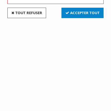
TOUT REFUSER
ACCEPTER TOUT
Attache 18mm grise, boite de 100 (43512)
Soyez le premier à donner votre avis !
0
,
14
€
TTC
Réf. :
EU43512