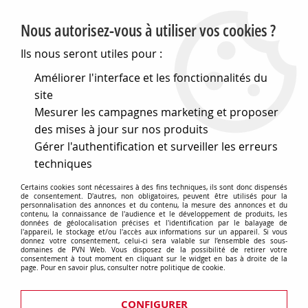
PVN, Vente et conseil en matériel électrique
Nous autorisez-vous à utiliser vos cookies ?
0
Ils nous seront utiles pour :
Améliorer l'interface et les fonctionnalités du
site
Accueil
>
Eclairage
>
Ampoules
>
Mesurer les campagnes marketing et proposer
Lampes speciales et techniques
>
Lampes médicales
>
Lampes pour bloc operatoire scialytiques
>
des mises à jour sur nos produits
B15d-b22d pour eclairage laboratoire type hanaulux
>
B22d
Gérer l'authentification et surveiller les erreurs
50x80 120v dep+cal.50w (131830)
techniques
Certains cookies sont nécessaires à des fins techniques, ils sont donc dispensés
de consentement. D'autres, non obligatoires, peuvent être utilisés pour la
personnalisation des annonces et du contenu, la mesure des annonces et du
contenu, la connaissance de l'audience et le développement de produits, les
données de géolocalisation précises et l'identification par le balayage de
l'appareil, le stockage et/ou l'accès aux informations sur un appareil. Si vous
donnez votre consentement, celui-ci sera valable sur l’ensemble des sous-
domaines de PVN Web. Vous disposez de la possibilité de retirer votre
consentement à tout moment en cliquant sur le widget en bas à droite de la
page. Pour en savoir plus, consulter notre politique de cookie.
CONFIGURER