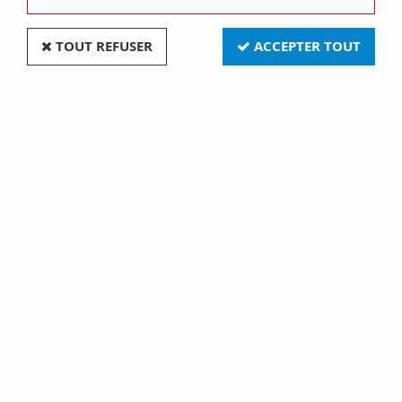
TOUT REFUSER
ACCEPTER TOUT
B22d std.kpr 130v 70w 8000h (009211)
Soyez le premier à donner votre avis !