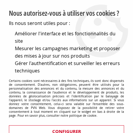
PVN, Vente et conseil en matériel électrique
Nous autorisez-vous à utiliser vos cookies ?
0
Ils nous seront utiles pour :
Améliorer l'interface et les fonctionnalités du
site
Accueil
>
Eclairage
>
Ampoules
>
Ampoules standards
>
B22d
Mesurer les campagnes marketing et proposer
std.kpr 130v 70w 8000h (009211)
des mises à jour sur nos produits
Gérer l'authentification et surveiller les erreurs
techniques
Certains cookies sont nécessaires à des fins techniques, ils sont donc dispensés
de consentement. D'autres, non obligatoires, peuvent être utilisés pour la
personnalisation des annonces et du contenu, la mesure des annonces et du
contenu, la connaissance de l'audience et le développement de produits, les
données de géolocalisation précises et l'identification par le balayage de
l'appareil, le stockage et/ou l'accès aux informations sur un appareil. Si vous
donnez votre consentement, celui-ci sera valable sur l’ensemble des sous-
domaines de PVN Web. Vous disposez de la possibilité de retirer votre
consentement à tout moment en cliquant sur le widget en bas à droite de la
page. Pour en savoir plus, consulter notre politique de cookie.
CONFIGURER