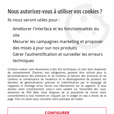
PVN, Vente et conseil en matériel électrique
Nous autorisez-vous à utiliser vos cookies ?
0
Ils nous seront utiles pour :
Améliorer l'interface et les fonctionnalités du
site
Accueil
>
Eclairage
>
Ampoules
>
Lampes de signalisation
>
Mesurer les campagnes marketing et proposer
Lampes a filament
>
Ba7s 7x20 36v 50ma (019849)
des mises à jour sur nos produits
Gérer l'authentification et surveiller les erreurs
techniques
Certains cookies sont nécessaires à des fins techniques, ils sont donc dispensés
de consentement. D'autres, non obligatoires, peuvent être utilisés pour la
personnalisation des annonces et du contenu, la mesure des annonces et du
contenu, la connaissance de l'audience et le développement de produits, les
données de géolocalisation précises et l'identification par le balayage de
l'appareil, le stockage et/ou l'accès aux informations sur un appareil. Si vous
donnez votre consentement, celui-ci sera valable sur l’ensemble des sous-
domaines de PVN Web. Vous disposez de la possibilité de retirer votre
consentement à tout moment en cliquant sur le widget en bas à droite de la
page. Pour en savoir plus, consulter notre politique de cookie.
CONFIGURER