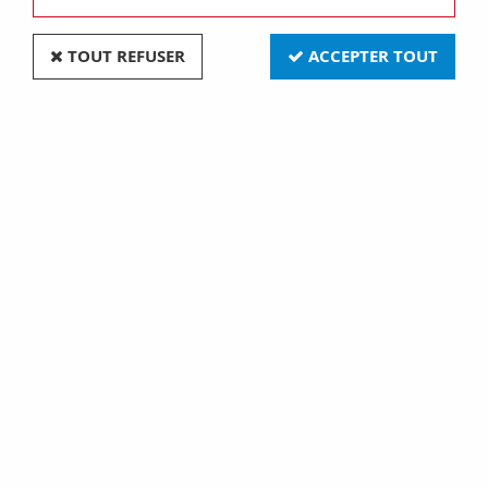
TOUT REFUSER
ACCEPTER TOUT
Ba7s 7x20 36v 50ma (019849)
Soyez le premier à donner votre avis !