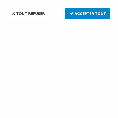
TOUT REFUSER
ACCEPTER TOUT
Ba9s 9,3x33 12v 20w hal. (131348)
Soyez le premier à donner votre avis !