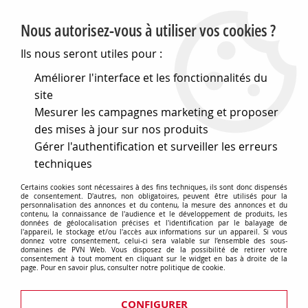
PVN, Vente et conseil en matériel électrique
Nous autorisez-vous à utiliser vos cookies ?
0
Ils nous seront utiles pour :
Améliorer l'interface et les fonctionnalités du
site
Accueil
>
Eclairage
>
Ampoules
>
Lampes de signalisation
>
Mesurer les campagnes marketing et proposer
Opto-electronique
>
Ba9s 9,3x33 12v 20w hal. (131348)
des mises à jour sur nos produits
Gérer l'authentification et surveiller les erreurs
techniques
Certains cookies sont nécessaires à des fins techniques, ils sont donc dispensés
de consentement. D'autres, non obligatoires, peuvent être utilisés pour la
personnalisation des annonces et du contenu, la mesure des annonces et du
contenu, la connaissance de l'audience et le développement de produits, les
données de géolocalisation précises et l'identification par le balayage de
l'appareil, le stockage et/ou l'accès aux informations sur un appareil. Si vous
donnez votre consentement, celui-ci sera valable sur l’ensemble des sous-
domaines de PVN Web. Vous disposez de la possibilité de retirer votre
consentement à tout moment en cliquant sur le widget en bas à droite de la
page. Pour en savoir plus, consulter notre politique de cookie.
CONFIGURER