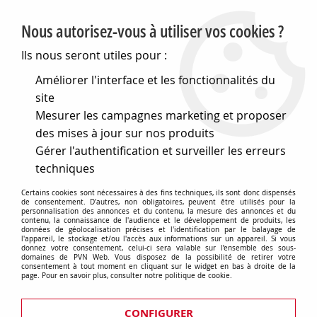
PVN, Vente et conseil en matériel électrique
Nous autorisez-vous à utiliser vos cookies ?
0
Ils nous seront utiles pour :
Améliorer l'interface et les fonctionnalités du
site
Accueil
>
Eclairage
>
Accessoires d'éclairages
>
Mesurer les campagnes marketing et proposer
Transformateurs
>
Ballasts
>
Ballast électronique compact
non gradable pour 1 lampe, 2GX13/T5c 22/40W; G24Q/GX24Q
des mises à jour sur nos produits
26/32/42W; 2G11 18/24/40W - 103X67X30mm, bo
Gérer l'authentification et surveiller les erreurs
techniques
Certains cookies sont nécessaires à des fins techniques, ils sont donc dispensés
de consentement. D'autres, non obligatoires, peuvent être utilisés pour la
personnalisation des annonces et du contenu, la mesure des annonces et du
contenu, la connaissance de l'audience et le développement de produits, les
données de géolocalisation précises et l'identification par le balayage de
l'appareil, le stockage et/ou l'accès aux informations sur un appareil. Si vous
donnez votre consentement, celui-ci sera valable sur l’ensemble des sous-
domaines de PVN Web. Vous disposez de la possibilité de retirer votre
consentement à tout moment en cliquant sur le widget en bas à droite de la
page. Pour en savoir plus, consulter notre politique de cookie.
CONFIGURER