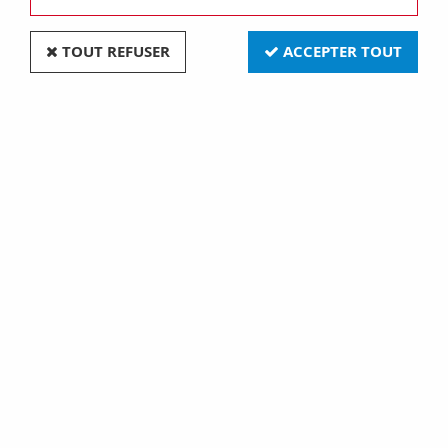
TOUT REFUSER
ACCEPTER TOUT
Ballast électronique compact non gradable pour
1 lampe, 2GX13/T5c 22/40W; G24Q/GX24Q
26/32/42W; 2G11 18/24/40W - 103X67X30mm,
bo