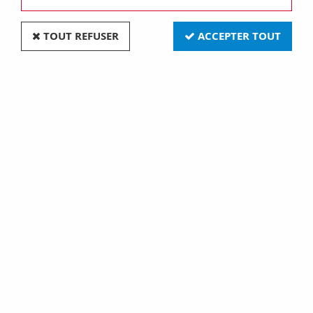
TOUT REFUSER
ACCEPTER TOUT
Bloc de jonction a ressort par levier gris 2pts
pas:5 (550422)