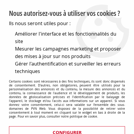
PVN, Vente et conseil en matériel électrique
Nous autorisez-vous à utiliser vos cookies ?
0
Ils nous seront utiles pour :
Améliorer l'interface et les fonctionnalités du
site
Accueil
>
Cables et connectique
>
Connecteurs divers
>
Mesurer les campagnes marketing et proposer
Connectique pour ci
>
Blocs de jonction à ressort pour ci
>
Bloc de jonction a ressort par levier gris 2pts pas:5 (550422)
des mises à jour sur nos produits
Gérer l'authentification et surveiller les erreurs
techniques
Certains cookies sont nécessaires à des fins techniques, ils sont donc dispensés
de consentement. D'autres, non obligatoires, peuvent être utilisés pour la
personnalisation des annonces et du contenu, la mesure des annonces et du
contenu, la connaissance de l'audience et le développement de produits, les
données de géolocalisation précises et l'identification par le balayage de
l'appareil, le stockage et/ou l'accès aux informations sur un appareil. Si vous
donnez votre consentement, celui-ci sera valable sur l’ensemble des sous-
domaines de PVN Web. Vous disposez de la possibilité de retirer votre
consentement à tout moment en cliquant sur le widget en bas à droite de la
page. Pour en savoir plus, consulter notre politique de cookie.
CONFIGURER