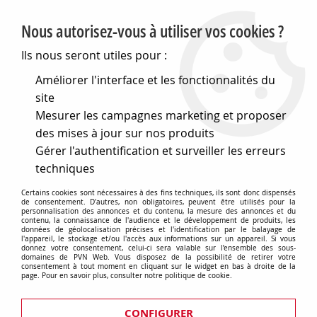
PVN, Vente et conseil en matériel électrique
Nous autorisez-vous à utiliser vos cookies ?
0
Ils nous seront utiles pour :
Améliorer l'interface et les fonctionnalités du
site
Accueil
>
Cables et connectique
>
Connecteurs divers
>
Mesurer les campagnes marketing et proposer
Connectique pour ci
>
Blocs de jonction à ressort pour ci
>
Bloc de jonction a ressort par levier gris 3pts pas:5 (550423)
des mises à jour sur nos produits
Gérer l'authentification et surveiller les erreurs
techniques
Certains cookies sont nécessaires à des fins techniques, ils sont donc dispensés
de consentement. D'autres, non obligatoires, peuvent être utilisés pour la
personnalisation des annonces et du contenu, la mesure des annonces et du
contenu, la connaissance de l'audience et le développement de produits, les
données de géolocalisation précises et l'identification par le balayage de
l'appareil, le stockage et/ou l'accès aux informations sur un appareil. Si vous
donnez votre consentement, celui-ci sera valable sur l’ensemble des sous-
domaines de PVN Web. Vous disposez de la possibilité de retirer votre
consentement à tout moment en cliquant sur le widget en bas à droite de la
page. Pour en savoir plus, consulter notre politique de cookie.
CONFIGURER