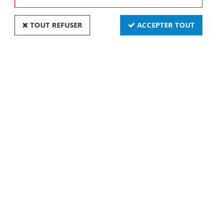
TOUT REFUSER
ACCEPTER TOUT
Bloc de jonction a ressort par levier gris 3pts
pas:5 (550423)