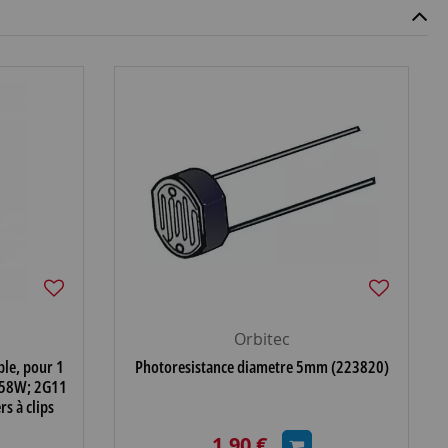
Orbitec
ble, pour 1
Photoresistance diametre 5mm (223820)
 58W; 2G11
s à clips
1,90 €