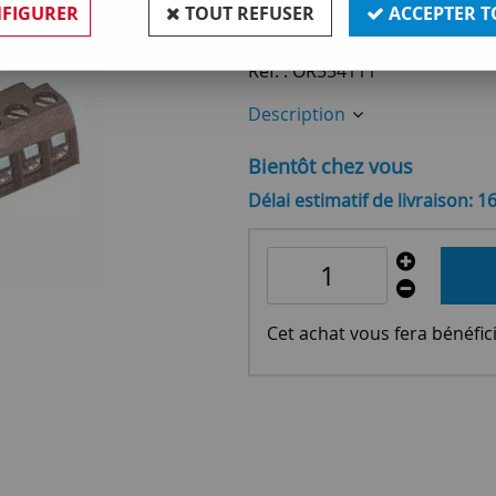
2
,
90
€
TTC
FIGURER
TOUT REFUSER
ACCEPTER T
Réf. :
OR554111
Description
Bientôt chez vous
Délai estimatif de livraison: 1
Cet achat vous fera bénéfic