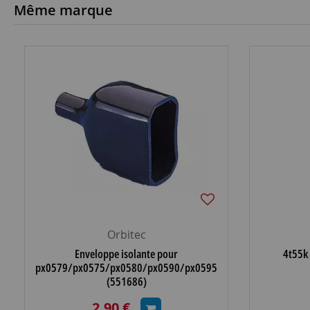
Même marque
Orbitec
Enveloppe isolante pour
4t55k
px0579/px0575/px0580/px0590/px0595
(551686)
2,90 €