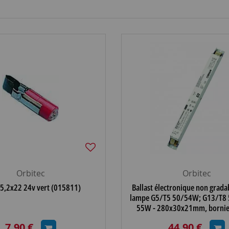
Orbitec
Orbitec
 5,2x22 24v vert (015811)
Ballast électronique non grada
lampe G5/T5 50/54W; G13/T8
55W - 280x30x21mm, bornier
(127407)
7,90 €
44,90 €