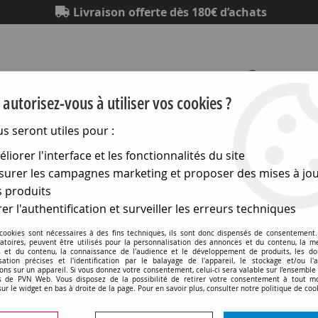
Livraison offerte dès 180€ d’achats
autorisez-vous à utiliser vos cookies ?
us seront utiles pour :
Eclairage
Electronique
Matériel électrique
Outillag
liorer l'interface et les fonctionnalités du site
urer les campagnes marketing et proposer des mises à jou
onnectique pour ci
>
Blocs de jonction à vis ci - enfichables
 produits
er l'authentification et surveiller les erreurs techniques
 cookies sont nécessaires à des fins techniques, ils sont donc dispensés de consentement. 
gatoires, peuvent être utilisés pour la personnalisation des annonces et du contenu, la m
 et du contenu, la connaissance de l'audience et le développement de produits, les d
isation précises et l'identification par le balayage de l'appareil, le stockage et/ou l'
Bloc de jonction à vis fem
ons sur un appareil. Si vous donnez votre consentement, celui-ci sera valable sur l’ensemble
 de PVN Web. Vous disposez de la possibilité de retirer votre consentement à tout 
sur le widget en bas à droite de la page. Pour en savoir plus, consulter notre politique de coo
Soyez le premier à donner v