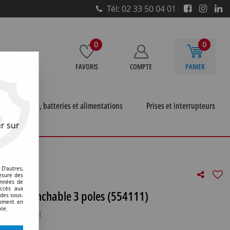
Tél: 02 33 50 04 01
0
0
FAVORIS
COMPTE
PANIER
e
Piles, batteries et alimentations
Prises et interrupteurs
r sur
>
Bloc de jonction à vis femelle enfichchable 3 poles
D'autres,
esure des
onnées de
accès aux
elle enfichchable 3 poles (554111)
 des sous-
moment en
kie.
otre avis !