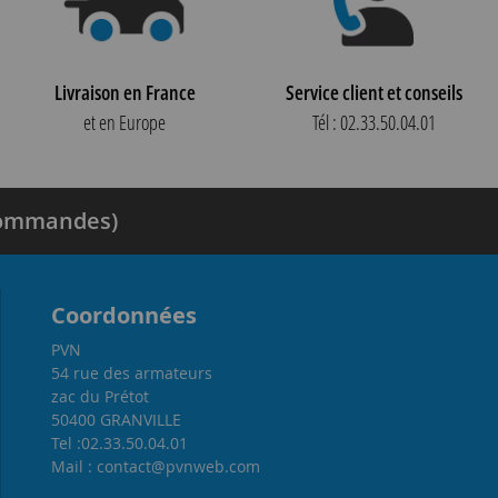
Livraison en France
Service client et conseils
et en Europe
Tél : 02.33.50.04.01
 commandes)
Coordonnées
PVN
54 rue des armateurs
zac du Prétot
50400 GRANVILLE
Tel :02.33.50.04.01
Mail : contact@pvnweb.com