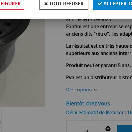
6
,
50
€
TTC
FIGURER
TOUT REFUSER
ACCEPTER T
Réf. :
FONT30993020
Fontini est une entreprise es
anciens dits "rétro", les ada
Le résultat est de très haute q
supérieurs aux anciens interr
Produit neuf et garanti 5 ans.
Pvn est un distributeur histo
Description
Bientôt chez vous
Délai estimatif de livraison: 1