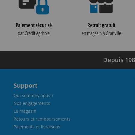
Paiement sécurisé
Retrait gratuit
par Crédit Agricole
en magasin à Granville
Depuis 198
Support
Qui sommes-nous ?
Nos engagements
Le magasin
Retours et remboursements
Paiements et livraisons