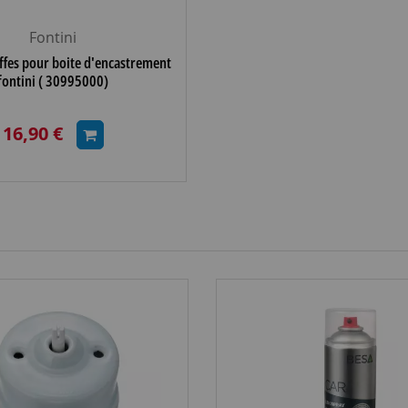
Fontini
iffes pour boite d'encastrement
fontini ( 30995000)
16,90 €