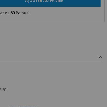
AJOUTER AU PANIER
ier de
60
Point(s)
rby.