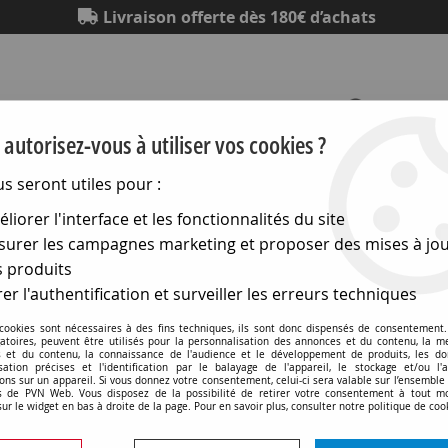
Livraison offerte dès 180€ d’achats
autorisez-vous à utiliser vos cookies ?
us seront utiles pour :
Eclairage
Electronique
Matériel électrique
Outillag
liorer l'interface et les fonctionnalités du site
urer les campagnes marketing et proposer des mises à jou
ntini interrupteurs en saillie Dimbler
>
Boîte d'encastrement
 produits
er l'authentification et surveiller les erreurs techniques
 cookies sont nécessaires à des fins techniques, ils sont donc dispensés de consentement. 
gatoires, peuvent être utilisés pour la personnalisation des annonces et du contenu, la m
Boîte d'encastrement à l'
 et du contenu, la connaissance de l'audience et le développement de produits, les d
isation précises et l'identification par le balayage de l'appareil, le stockage et/ou l'
Ø50mm (30993020)
ons sur un appareil. Si vous donnez votre consentement, celui-ci sera valable sur l’ensemble
 de PVN Web. Vous disposez de la possibilité de retirer votre consentement à tout 
sur le widget en bas à droite de la page. Pour en savoir plus, consulter notre politique de coo
Soyez le premier à donner v