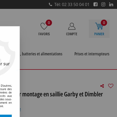
Tél: 02 33 50 04 01
0
0
FAVORIS
COMPTE
PANIER
e
Piles, batteries et alimentations
Prises et interrupteurs
r sur
 à l'unité pour montage en saillie Garby et Dimbler
D'autres,
esure des
unité pour montage en saillie Garby et Dimbler
onnées de
accès aux
 des sous-
moment en
kie.
otre avis !