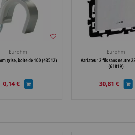
Eurohm
Eurohm
mm grise, boite de 100 (43512)
Variateur 2 fils sans neutre 
(61819)
0,14 €
30,81 €