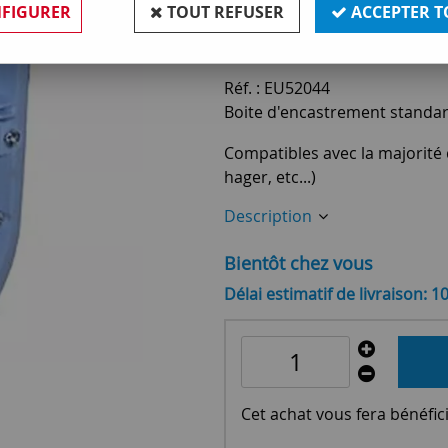
FIGURER
TOUT REFUSER
ACCEPTER T
3
,
00
€
TTC
Réf. :
EU52044
Boite d'encastrement standard 
Compatibles avec la majorité 
hager, etc...)
Description
Bientôt chez vous
Délai estimatif de livraison: 1
Cet achat vous fera bénéfic