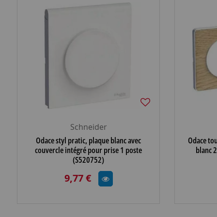
Schneider
Odace styl pratic, plaque blanc avec
Odace tou
couvercle intégré pour prise 1 poste
blanc 2
(S520752)
9,77 €