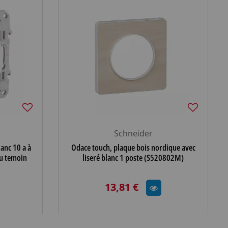
Schneider
anc 10 a à
Odace touch, plaque bois nordique avec
ou temoin
liseré blanc 1 poste (S520802M)
13,81 €