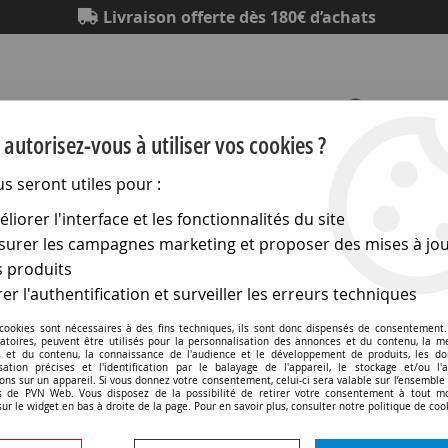
Livraison offerte dès 180€ d’achats
autorisez-vous à utiliser vos cookies ?
us seront utiles pour :
Eclairage
Electronique
Matériel électrique
Outillag
liorer l'interface et les fonctionnalités du site
urer les campagnes marketing et proposer des mises à jou
oites d'encastrement
>
Boites d'encastrement non BBC
>
Bo
 produits
52044)
er l'authentification et surveiller les erreurs techniques
 cookies sont nécessaires à des fins techniques, ils sont donc dispensés de consentement. 
gatoires, peuvent être utilisés pour la personnalisation des annonces et du contenu, la m
 et du contenu, la connaissance de l'audience et le développement de produits, les d
isation précises et l'identification par le balayage de l'appareil, le stockage et/ou l'
Boîte d'encastrement clois
ons sur un appareil. Si vous donnez votre consentement, celui-ci sera valable sur l’ensemble
 de PVN Web. Vous disposez de la possibilité de retirer votre consentement à tout 
profondeur 40mm - entr
sur le widget en bas à droite de la page. Pour en savoir plus, consulter notre politique de coo
Soyez le premier à donner v