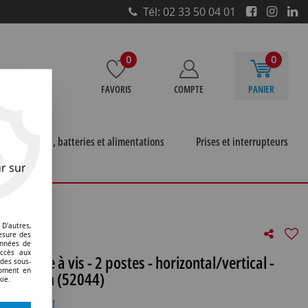
Tél: 02 33 50 04 01
0
0
FAVORIS
COMPTE
PANIER
e
Piles, batteries et alimentations
Prises et interrupteurs
r sur
îte d'encastrement cloison sèche à vis - 2 postes -
D'autres,
esure des
onnées de
accès aux
on sèche à vis - 2 postes - horizontal/vertical -
 des sous-
moment en
axe 71mm (52044)
kie.
otre avis !