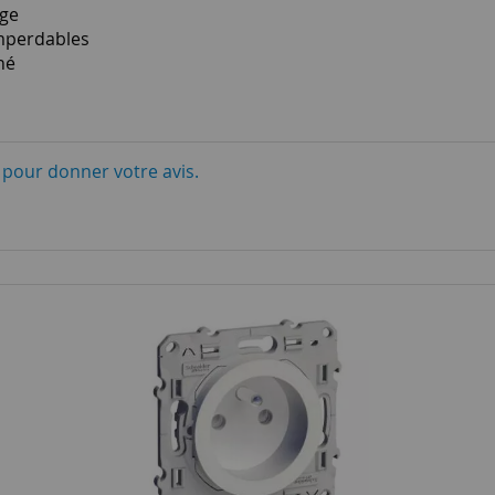
age
imperdables
hé
i pour donner votre avis.