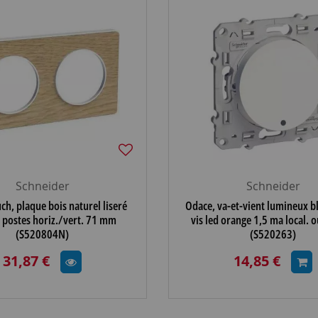
Schneider
Schneider
ch, plaque bois naturel liseré
Odace, va-et-vient lumineux bl
 postes horiz./vert. 71 mm
vis led orange 1,5 ma local. 
(S520804N)
(S520263)
31,87 €
14,85 €