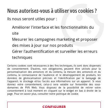
PVN, Vente et conseil en matériel électrique
Nous autorisez-vous à utiliser vos cookies ?
0
Ils nous seront utiles pour :
Améliorer l'interface et les fonctionnalités du
site
Accueil
>
Matériel électrique
>
Prises et interrupteurs
>
Mesurer les campagnes marketing et proposer
Boites d'encastrement
>
Boites d'encastrement non BBC
>
Boîte d'encastrement cloison sèche pour prise 32a- vis - 1
des mises à jour sur nos produits
poste - profondeur 40mm- diametre 85mm (52005)
Gérer l'authentification et surveiller les erreurs
techniques
Certains cookies sont nécessaires à des fins techniques, ils sont donc dispensés
de consentement. D'autres, non obligatoires, peuvent être utilisés pour la
personnalisation des annonces et du contenu, la mesure des annonces et du
contenu, la connaissance de l'audience et le développement de produits, les
données de géolocalisation précises et l'identification par le balayage de
l'appareil, le stockage et/ou l'accès aux informations sur un appareil. Si vous
donnez votre consentement, celui-ci sera valable sur l’ensemble des sous-
domaines de PVN Web. Vous disposez de la possibilité de retirer votre
consentement à tout moment en cliquant sur le widget en bas à droite de la
page. Pour en savoir plus, consulter notre politique de cookie.
CONFIGURER