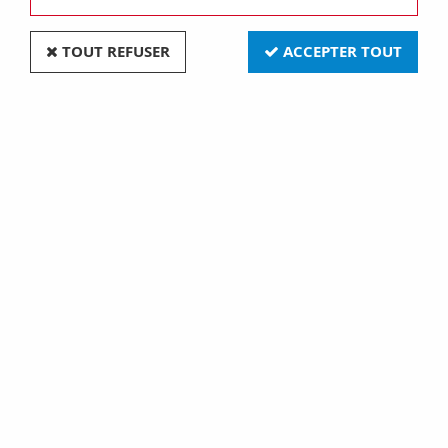
TOUT REFUSER
ACCEPTER TOUT
Boîte d'encastrement cloison sèche pour prise
32a- vis - 1 poste - profondeur 40mm- diametre
85mm (52005)
Soyez le premier à donner votre avis !