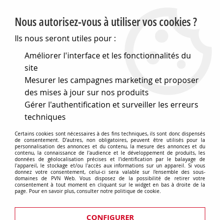
PVN, Vente et conseil en matériel électrique
Nous autorisez-vous à utiliser vos cookies ?
0
Ils nous seront utiles pour :
Améliorer l'interface et les fonctionnalités du
site
Accueil
>
Electronique
>
Composants électroniques
>
Mesurer les campagnes marketing et proposer
Interrupteurs et boutons
>
Boutons-poussoirs
>
Boutons-poussoirs lumineux
>
Bouton poussoir impulsion
des mises à jour sur nos produits
lumineux carre rouge (786026)
Gérer l'authentification et surveiller les erreurs
techniques
Certains cookies sont nécessaires à des fins techniques, ils sont donc dispensés
de consentement. D'autres, non obligatoires, peuvent être utilisés pour la
personnalisation des annonces et du contenu, la mesure des annonces et du
contenu, la connaissance de l'audience et le développement de produits, les
données de géolocalisation précises et l'identification par le balayage de
l'appareil, le stockage et/ou l'accès aux informations sur un appareil. Si vous
donnez votre consentement, celui-ci sera valable sur l’ensemble des sous-
domaines de PVN Web. Vous disposez de la possibilité de retirer votre
consentement à tout moment en cliquant sur le widget en bas à droite de la
page. Pour en savoir plus, consulter notre politique de cookie.
CONFIGURER