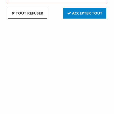
TOUT REFUSER
ACCEPTER TOUT
Bouton poussoir impulsion lumineux carre rouge