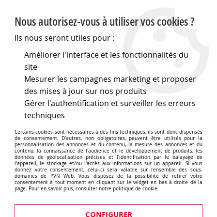
PVN, Vente et conseil en matériel électrique
Nous autorisez-vous à utiliser vos cookies ?
0
Ils nous seront utiles pour :
Améliorer l'interface et les fonctionnalités du
site
Accueil
>
Electronique
>
Composants électroniques
>
Mesurer les campagnes marketing et proposer
Interrupteurs et boutons
>
Boutons-poussoirs
>
Boutons-poussoirs lumineux
>
Bouton poussoir impulsion
des mises à jour sur nos produits
lumineux rond rouge (786016)
Gérer l'authentification et surveiller les erreurs
techniques
Certains cookies sont nécessaires à des fins techniques, ils sont donc dispensés
de consentement. D'autres, non obligatoires, peuvent être utilisés pour la
personnalisation des annonces et du contenu, la mesure des annonces et du
contenu, la connaissance de l'audience et le développement de produits, les
données de géolocalisation précises et l'identification par le balayage de
l'appareil, le stockage et/ou l'accès aux informations sur un appareil. Si vous
donnez votre consentement, celui-ci sera valable sur l’ensemble des sous-
domaines de PVN Web. Vous disposez de la possibilité de retirer votre
consentement à tout moment en cliquant sur le widget en bas à droite de la
page. Pour en savoir plus, consulter notre politique de cookie.
CONFIGURER