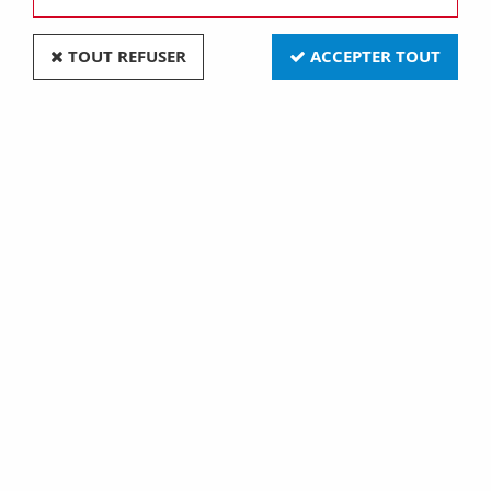
TOUT REFUSER
ACCEPTER TOUT
Bouton poussoir impulsion lumineux rond rouge