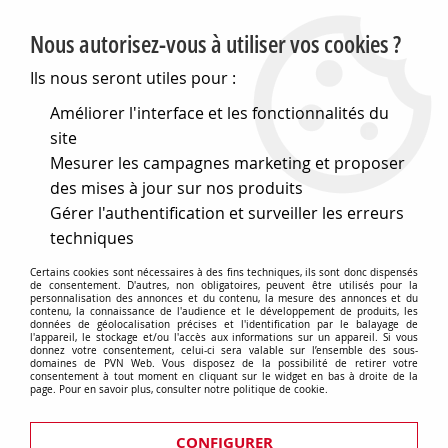
PVN, Vente et conseil en matériel électrique
Nous autorisez-vous à utiliser vos cookies ?
0
Ils nous seront utiles pour :
Améliorer l'interface et les fonctionnalités du
site
Accueil
>
Electronique
>
Composants électroniques
>
Mesurer les campagnes marketing et proposer
Interrupteurs et boutons
>
Boutons-poussoirs
>
Boutons-poussoirs lumineux
>
Bouton poussoir permanent
des mises à jour sur nos produits
lumineux rond blanc (786014)
Gérer l'authentification et surveiller les erreurs
techniques
Certains cookies sont nécessaires à des fins techniques, ils sont donc dispensés
de consentement. D'autres, non obligatoires, peuvent être utilisés pour la
personnalisation des annonces et du contenu, la mesure des annonces et du
contenu, la connaissance de l'audience et le développement de produits, les
données de géolocalisation précises et l'identification par le balayage de
l'appareil, le stockage et/ou l'accès aux informations sur un appareil. Si vous
donnez votre consentement, celui-ci sera valable sur l’ensemble des sous-
domaines de PVN Web. Vous disposez de la possibilité de retirer votre
consentement à tout moment en cliquant sur le widget en bas à droite de la
page. Pour en savoir plus, consulter notre politique de cookie.
CONFIGURER