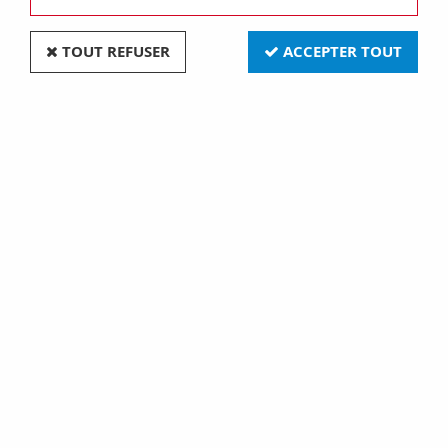
TOUT REFUSER
ACCEPTER TOUT
Bouton poussoir permanent lumineux rond blanc