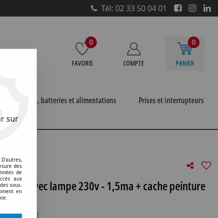
Tél: 02 33 50 04 01
0
0
FAVORIS
COMPTE
PANIER
e
Piles, batteries et alimentations
Prises et interrupteurs
r sur
r porte étiquette avec lampe 230v - 1,5ma + cache
D'autres,
esure des
onnées de
accès aux
iquette avec lampe 230v - 1,5ma + cache peinture
 des sous-
moment en
kie.
otre avis !