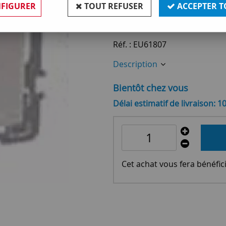
FIGURER
TOUT REFUSER
ACCEPTER T
17
,
19
€
TTC
Réf. :
EU61807
Description
Bientôt chez vous
Délai estimatif de livraison: 1
Cet achat vous fera bénéfic