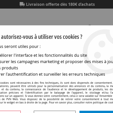
Livraison offerte dès 180€ d’achats
autorisez-vous à utiliser vos cookies ?
us seront utiles pour :
Eclairage
Electronique
Matériel électrique
Outillag
liorer l'interface et les fonctionnalités du site
urer les campagnes marketing et proposer des mises à jou
urohm Esprit
>
Interrupteurs et va et vient
>
Bouton poussoi
 produits
er l'authentification et surveiller les erreurs techniques
 cookies sont nécessaires à des fins techniques, ils sont donc dispensés de consentement. 
gatoires, peuvent être utilisés pour la personnalisation des annonces et du contenu, la m
 et du contenu, la connaissance de l'audience et le développement de produits, les d
isation précises et l'identification par le balayage de l'appareil, le stockage et/ou l'
Bouton poussoir porte ét
ons sur un appareil. Si vous donnez votre consentement, celui-ci sera valable sur l’ensemble
 de PVN Web. Vous disposez de la possibilité de retirer votre consentement à tout 
(61807)
sur le widget en bas à droite de la page. Pour en savoir plus, consulter notre politique de coo
Soyez le premier à donner v