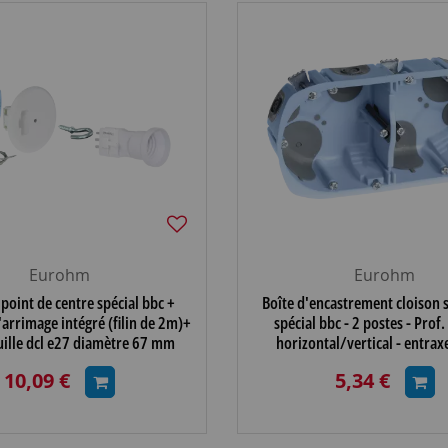
Eurohm
Eurohm
 point de centre spécial bbc +
Boîte d'encastrement cloison s
'arrimage intégré (filin de 2m)+
spécial bbc - 2 postes - Prof
uille dcl e27 diamètre 67 mm
horizontal/vertical - entr
(5309
(52065)
10,09 €
5,34 €