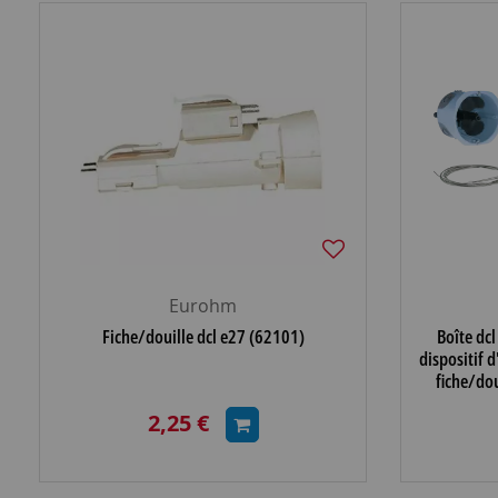
Eurohm
Fiche/douille dcl e27 (62101)
Boîte dcl
dispositif d
fiche/do
2,25 €