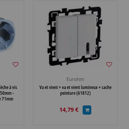
Eurohm
èche à vis
Va et vient + va et vient lumineux + cache
. 50mm -
peinture (61812)
axe 71mm
14,79 €