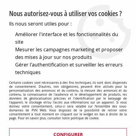
PVN, Vente et conseil en matériel électrique
Nous autorisez-vous à utiliser vos cookies ?
0
Ils nous seront utiles pour :
Améliorer l'interface et les fonctionnalités du
site
Accueil
>
Cables et connectique
>
Connecteurs audio et vidéo
Mesurer les campagnes marketing et proposer
>
Connecteurs f
>
Coupleurs f
>
Adaptateur f femelle - rca male
des mises à jour sur nos produits
Gérer l'authentification et surveiller les erreurs
Adaptateur f femelle - rca male
techniques
Certains cookies sont nécessaires à des fins techniques, ils sont donc dispensés
de consentement. D'autres, non obligatoires, peuvent être utilisés pour la
personnalisation des annonces et du contenu, la mesure des annonces et du
contenu, la connaissance de l'audience et le développement de produits, les
TRIER & FILTRER
données de géolocalisation précises et l'identification par le balayage de
l'appareil, le stockage et/ou l'accès aux informations sur un appareil. Si vous
donnez votre consentement, celui-ci sera valable sur l’ensemble des sous-
domaines de PVN Web. Vous disposez de la possibilité de retirer votre
consentement à tout moment en cliquant sur le widget en bas à droite de la
page. Pour en savoir plus, consulter notre politique de cookie.
Aucune correspondance trouvée
CONFIGURER