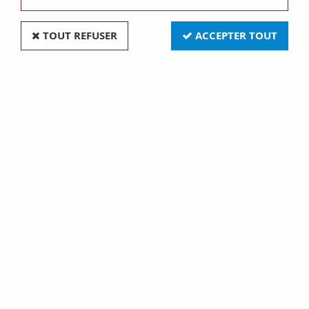
Prises et interrupteurs rétros
TOUT REFUSER
ACCEPTER TOUT
Découvrez une superbe gamme de prises et
interrupteurs délicieusement rétros, en porcelaine,
bakélite et verre
Pensez à vos ampoules Leds