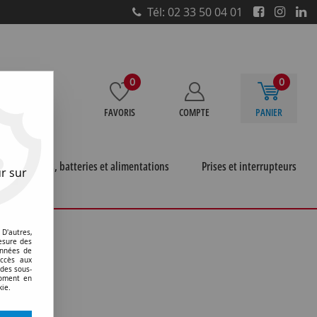
Tél: 02 33 50 04 01
0
0
FAVORIS
COMPTE
PANIER
e
Piles, batteries et alimentations
Prises et interrupteurs
r sur
cteur tv
D'autres,
esure des
onnées de
accès aux
 des sous-
moment en
kie.
 trouvée