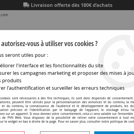
Livraison offerte dès 180€ d’achats
b.com
autorisez-vous à utiliser vos cookies ?
us seront utiles pour :
liorer l'interface et les fonctionnalités du site
Eclairage
Electronique
Matériel électrique
Outillag
urer les campagnes marketing et proposer des mises à jou
 produits
idéo
>
Connecteurs tv - 75 ohm
>
Prise murale avec 1 conne
er l'authentification et surveiller les erreurs techniques
Prise murale avec 1 connecteur tv
 cookies sont nécessaires à des fins techniques, ils sont donc dispensés de consentement. 
gatoires, peuvent être utilisés pour la personnalisation des annonces et du contenu, la m
 et du contenu, la connaissance de l'audience et le développement de produits, les d
isation précises et l'identification par le balayage de l'appareil, le stockage et/ou l'
ons sur un appareil. Si vous donnez votre consentement, celui-ci sera valable sur l’ensemble
 de PVN Web. Vous disposez de la possibilité de retirer votre consentement à tout 
sur le widget en bas à droite de la page. Pour en savoir plus, consulter notre politique de coo
Aucune correspondance