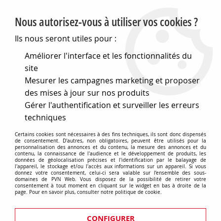
PVN, Vente et conseil en matériel électrique
Nous autorisez-vous à utiliser vos cookies ?
0
Ils nous seront utiles pour :
Améliorer l'interface et les fonctionnalités du
site
Accueil
>
Eclairage
>
Accessoires d'éclairages
>
Douilles
>
Mesurer les campagnes marketing et proposer
Douilles assemblées et composants pour douilles E27
>
Chemise de douille bakélite E27 250V 4A, T190°C filetée dorée
des mises à jour sur nos produits
(140411)
Gérer l'authentification et surveiller les erreurs
techniques
Certains cookies sont nécessaires à des fins techniques, ils sont donc dispensés
de consentement. D'autres, non obligatoires, peuvent être utilisés pour la
personnalisation des annonces et du contenu, la mesure des annonces et du
contenu, la connaissance de l'audience et le développement de produits, les
données de géolocalisation précises et l'identification par le balayage de
l'appareil, le stockage et/ou l'accès aux informations sur un appareil. Si vous
donnez votre consentement, celui-ci sera valable sur l’ensemble des sous-
domaines de PVN Web. Vous disposez de la possibilité de retirer votre
consentement à tout moment en cliquant sur le widget en bas à droite de la
page. Pour en savoir plus, consulter notre politique de cookie.
CONFIGURER