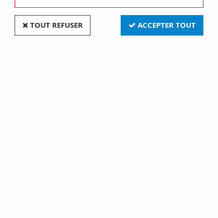
TOUT REFUSER
ACCEPTER TOUT
Chemise de douille bakélite E27 250V 4A, T190°C
filetée dorée (140411)
Soyez le premier à donner votre avis !
2
,
90
€
TTC