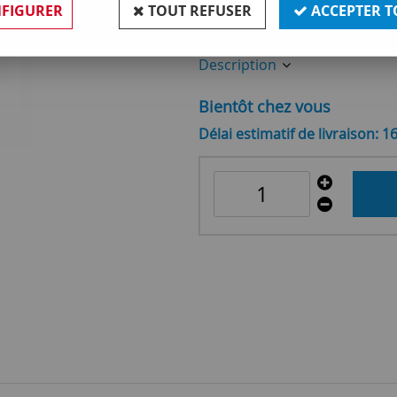
FIGURER
TOUT REFUSER
ACCEPTER T
Réf. :
OR224107
Description
Bientôt chez vous
Délai estimatif de livraison: 1