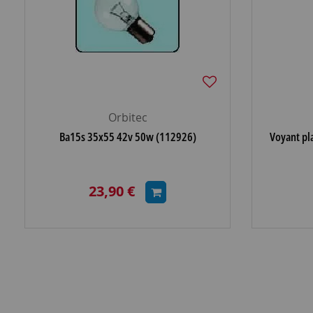
Orbitec
Ba15s 35x55 42v 50w (112926)
Voyant pla
23,90 €