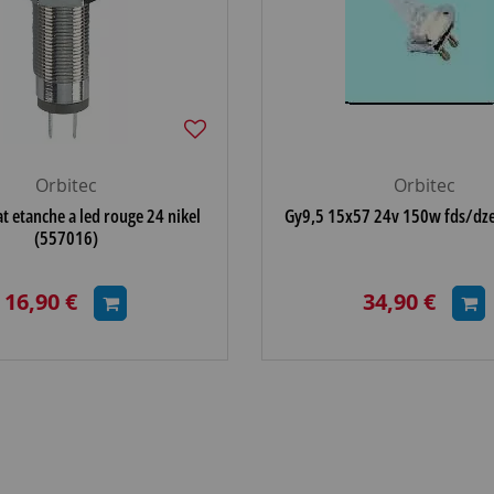
Orbitec
Orbitec
t etanche a led rouge 24 nikel
Gy9,5 15x57 24v 150w fds/dz
(557016)
16,90 €
34,90 €