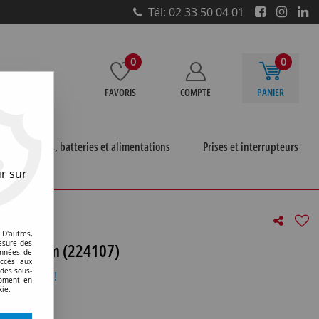
Tél: 02 33 50 04 01
0
0
FAVORIS
COMPTE
PANIER
e
Piles, batteries et alimentations
Prises et interrupteurs
r sur
souple pour led 3mm (224107)
D'autres,
r led 3mm (224107)
esure des
onnées de
accès aux
 des sous-
otre avis !
moment en
kie.