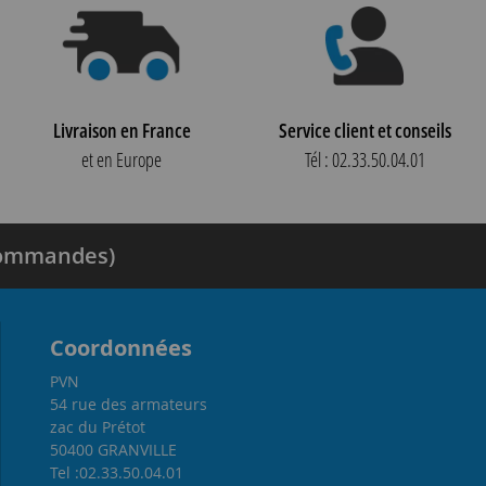
Livraison en France
Service client et conseils
et en Europe
Tél : 02.33.50.04.01
 commandes)
Coordonnées
PVN
54 rue des armateurs
zac du Prétot
50400 GRANVILLE
Tel :02.33.50.04.01