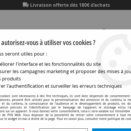
Livraison offerte dès 180€ d’achats
autorisez-vous à utiliser vos cookies ?
us seront utiles pour :
Eclairage
Electronique
Matériel électrique
Outillag
liorer l'interface et les fonctionnalités du site
urer les campagnes marketing et proposer des mises à jou
o-electronique et voyant
>
Accessoires led
>
Clip neoprene 
 produits
er l'authentification et surveiller les erreurs techniques
 cookies sont nécessaires à des fins techniques, ils sont donc dispensés de consentement. 
Clip neoprene souple pou
gatoires, peuvent être utilisés pour la personnalisation des annonces et du contenu, la m
 et du contenu, la connaissance de l'audience et le développement de produits, les d
isation précises et l'identification par le balayage de l'appareil, le stockage et/ou l'
ons sur un appareil. Si vous donnez votre consentement, celui-ci sera valable sur l’ensemble
Soyez le premier à donner v
 de PVN Web. Vous disposez de la possibilité de retirer votre consentement à tout 
sur le widget en bas à droite de la page. Pour en savoir plus, consulter notre politique de coo
0
,
55
€
TTC