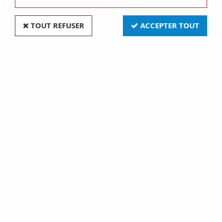
TOUT REFUSER
ACCEPTER TOUT
Colliers de serrage en nylon - 7.8 x 400mm - blanc
(100pcs) (ECTW400)