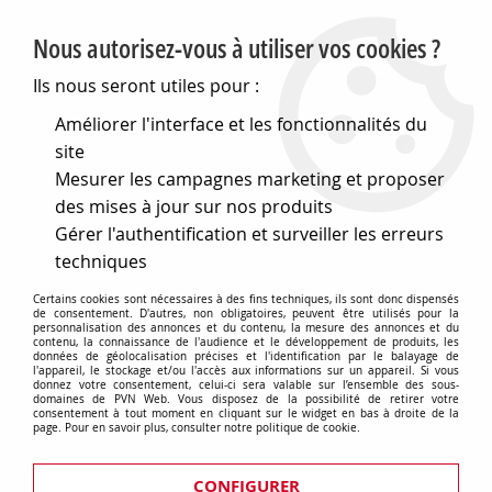
PVN, Vente et conseil en matériel électrique
Nous autorisez-vous à utiliser vos cookies ?
0
Ils nous seront utiles pour :
Améliorer l'interface et les fonctionnalités du
site
Accueil
>
Outillage
>
Éclairage et électricitée
>
Mesurer les campagnes marketing et proposer
Fixations pour cables et rubans isolants
>
Colliers de serrage en nylon
>
Colliers de serrage en nylon -
des mises à jour sur nos produits
7.8 x 400mm - blanc (100pcs) (ECTW400)
Gérer l'authentification et surveiller les erreurs
techniques
Certains cookies sont nécessaires à des fins techniques, ils sont donc dispensés
de consentement. D'autres, non obligatoires, peuvent être utilisés pour la
personnalisation des annonces et du contenu, la mesure des annonces et du
contenu, la connaissance de l'audience et le développement de produits, les
données de géolocalisation précises et l'identification par le balayage de
l'appareil, le stockage et/ou l'accès aux informations sur un appareil. Si vous
donnez votre consentement, celui-ci sera valable sur l’ensemble des sous-
domaines de PVN Web. Vous disposez de la possibilité de retirer votre
consentement à tout moment en cliquant sur le widget en bas à droite de la
page. Pour en savoir plus, consulter notre politique de cookie.
CONFIGURER