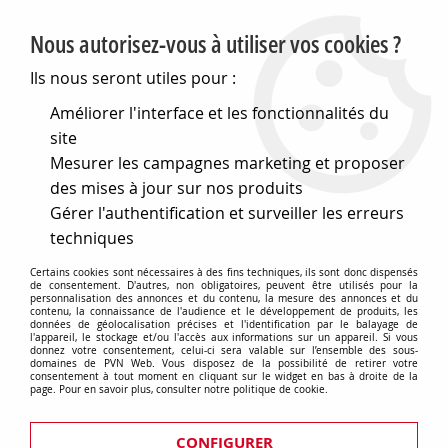
PVN, Vente et conseil en matériel électrique
Nous autorisez-vous à utiliser vos cookies ?
0
Ils nous seront utiles pour :
Améliorer l'interface et les fonctionnalités du
site
Accueil
>
Eclairage
>
Flexibles led
>
Flexibles LED Miidex
>
Mesurer les campagnes marketing et proposer
Accessoires
>
Profiles
>
CONNECT DE MONTAGE PROFILE
14,4MM (9902)
des mises à jour sur nos produits
Gérer l'authentification et surveiller les erreurs
techniques
Certains cookies sont nécessaires à des fins techniques, ils sont donc dispensés
de consentement. D'autres, non obligatoires, peuvent être utilisés pour la
personnalisation des annonces et du contenu, la mesure des annonces et du
contenu, la connaissance de l'audience et le développement de produits, les
données de géolocalisation précises et l'identification par le balayage de
l'appareil, le stockage et/ou l'accès aux informations sur un appareil. Si vous
donnez votre consentement, celui-ci sera valable sur l’ensemble des sous-
domaines de PVN Web. Vous disposez de la possibilité de retirer votre
consentement à tout moment en cliquant sur le widget en bas à droite de la
page. Pour en savoir plus, consulter notre politique de cookie.
CONFIGURER