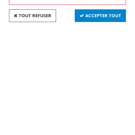
TOUT REFUSER
ACCEPTER TOUT
CONNECT DE MONTAGE PROFILE 14,4MM (9902)
Soyez le premier à donner votre avis !