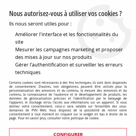
PVN, Vente et conseil en matériel électrique
Nous autorisez-vous à utiliser vos cookies ?
0
Ils nous seront utiles pour :
Améliorer l'interface et les fonctionnalités du
site
Accueil
>
Cables et connectique
>
Connecteurs divers
>
Mesurer les campagnes marketing et proposer
Connecteurs étanches
>
Connecteurs multicontacts étanches
>
CONNECTEUR POUR CÂBLE 4P - ÉTANCHE IP68 - 16A 320V (1
des mises à jour sur nos produits
set)
Gérer l'authentification et surveiller les erreurs
techniques
Certains cookies sont nécessaires à des fins techniques, ils sont donc dispensés
de consentement. D'autres, non obligatoires, peuvent être utilisés pour la
personnalisation des annonces et du contenu, la mesure des annonces et du
contenu, la connaissance de l'audience et le développement de produits, les
données de géolocalisation précises et l'identification par le balayage de
l'appareil, le stockage et/ou l'accès aux informations sur un appareil. Si vous
donnez votre consentement, celui-ci sera valable sur l’ensemble des sous-
domaines de PVN Web. Vous disposez de la possibilité de retirer votre
consentement à tout moment en cliquant sur le widget en bas à droite de la
page. Pour en savoir plus, consulter notre politique de cookie.
CONFIGURER