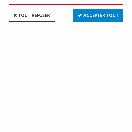
TOUT REFUSER
ACCEPTER TOUT
CONNECTEUR POUR CÂBLE 4P - ÉTANCHE IP68 -
16A 320V (1 set)