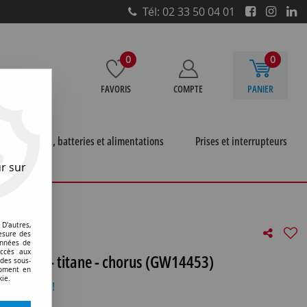
Tél: 02 33 50 04 01
0
0
FAVORIS
COMPTE
PANIER
e
Piles, batteries et alimentations
Prises et interrupteurs
r sur
éléphoniques et informatiques
>
Connecteur rca double -
D'autres,
esure des
onnées de
accès aux
 module - titane - chorus (GW14453)
 des sous-
moment en
kie.
otre avis !