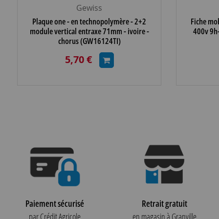
Gewiss
Plaque one - en technopolymère - 2+2
Fiche mob
module vertical entraxe 71mm - ivoire -
400v 9h-
chorus (GW16124TI)
5,70 €
Paiement sécurisé
Retrait gratuit
par Crédit Agricole
en magasin à Granville