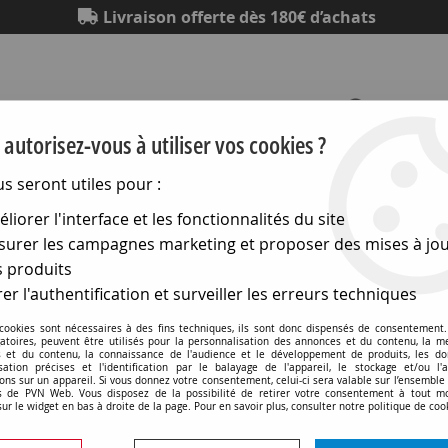
Livraison offerte dès 180€ d’achats
autorisez-vous à utiliser vos cookies ?
us seront utiles pour :
Eclairage
Electronique
Matériel électrique
Outillag
liorer l'interface et les fonctionnalités du site
urer les campagnes marketing et proposer des mises à jou
ewiss Chorus
>
Mécanismes couleur titane
>
Connecteurs t
 produits
er l'authentification et surveiller les erreurs techniques
 cookies sont nécessaires à des fins techniques, ils sont donc dispensés de consentement. 
gatoires, peuvent être utilisés pour la personnalisation des annonces et du contenu, la m
 et du contenu, la connaissance de l'audience et le développement de produits, les d
isation précises et l'identification par le balayage de l'appareil, le stockage et/ou l'
Connecteur rca double - 1
ons sur un appareil. Si vous donnez votre consentement, celui-ci sera valable sur l’ensemble
 de PVN Web. Vous disposez de la possibilité de retirer votre consentement à tout 
sur le widget en bas à droite de la page. Pour en savoir plus, consulter notre politique de coo
Soyez le premier à donner v