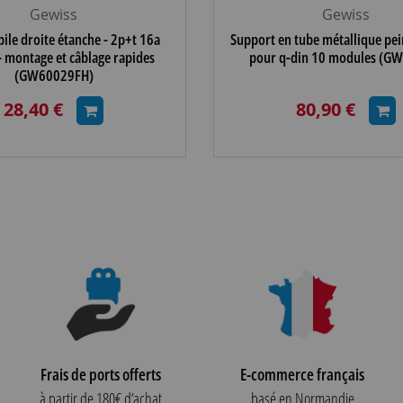
Gewiss
Gewiss
ile droite étanche - 2p+t 16a
Support en tube métallique pei
 montage et câblage rapides
pour q-din 10 modules (G
(GW60029FH)
28,40 €
80,90 €
Frais de ports offerts
E-commerce français
à partir de 180€ d’achat
basé en Normandie