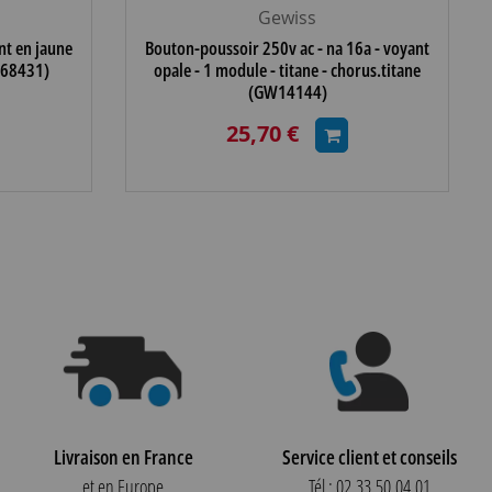
Gewiss
nt en jaune
Bouton-poussoir 250v ac - na 16a - voyant
W68431)
opale - 1 module - titane - chorus.titane
(GW14144)
25,70 €
Livraison en France
Service client et conseils
et en Europe
Tél : 02.33.50.04.01