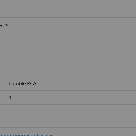
ORUS
Double RCA
1
i pour donner votre avis.