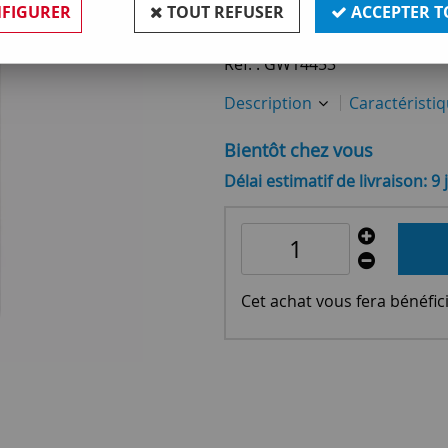
15
,
30
€
TTC
FIGURER
TOUT REFUSER
ACCEPTER T
Réf. :
GW14453
Description
Caractéristi
Bientôt chez vous
Délai estimatif de livraison: 9 
Cet achat vous fera bénéfic