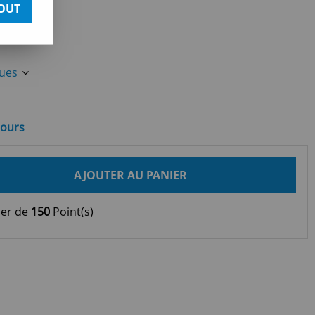
OUT
ques
jours
AJOUTER AU PANIER
ier de
150
Point(s)