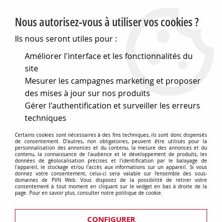
PVN, Vente et conseil en matériel électrique
Nous autorisez-vous à utiliser vos cookies ?
0
Ils nous seront utiles pour :
Améliorer l'interface et les fonctionnalités du
site
Accueil
>
Piles, batteries, alimentations
>
Mesurer les campagnes marketing et proposer
compléments pour piles
>
Supports de piles
>
Connexion
pour pile 9v clips rigide droit pro (770536)
des mises à jour sur nos produits
Gérer l'authentification et surveiller les erreurs
techniques
Certains cookies sont nécessaires à des fins techniques, ils sont donc dispensés
de consentement. D'autres, non obligatoires, peuvent être utilisés pour la
personnalisation des annonces et du contenu, la mesure des annonces et du
contenu, la connaissance de l'audience et le développement de produits, les
données de géolocalisation précises et l'identification par le balayage de
l'appareil, le stockage et/ou l'accès aux informations sur un appareil. Si vous
donnez votre consentement, celui-ci sera valable sur l’ensemble des sous-
domaines de PVN Web. Vous disposez de la possibilité de retirer votre
consentement à tout moment en cliquant sur le widget en bas à droite de la
page. Pour en savoir plus, consulter notre politique de cookie.
CONFIGURER