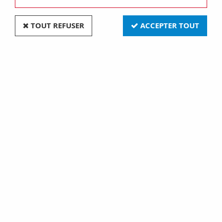
TOUT REFUSER
ACCEPTER TOUT
Connexion pour pile 9v clips rigide droit pro
(770536)