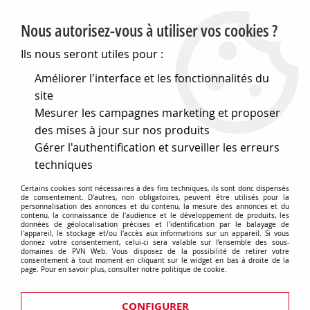
PVN, Vente et conseil en matériel électrique
Nous autorisez-vous à utiliser vos cookies ?
0
Ils nous seront utiles pour :
Améliorer l'interface et les fonctionnalités du
site
Accueil
>
Piles, batteries, alimentations
>
Mesurer les campagnes marketing et proposer
compléments pour piles
>
Coupleurs de piles et contacts a pression
>
des mises à jour sur nos produits
Coupleurs pour piles au lithium
>
Coupleur de pile au lithium
Gérer l'authentification et surveiller les erreurs
ø 22.8mm (BH-002)
techniques
Certains cookies sont nécessaires à des fins techniques, ils sont donc dispensés
de consentement. D'autres, non obligatoires, peuvent être utilisés pour la
personnalisation des annonces et du contenu, la mesure des annonces et du
contenu, la connaissance de l'audience et le développement de produits, les
données de géolocalisation précises et l'identification par le balayage de
l'appareil, le stockage et/ou l'accès aux informations sur un appareil. Si vous
donnez votre consentement, celui-ci sera valable sur l’ensemble des sous-
domaines de PVN Web. Vous disposez de la possibilité de retirer votre
consentement à tout moment en cliquant sur le widget en bas à droite de la
page. Pour en savoir plus, consulter notre politique de cookie.
CONFIGURER