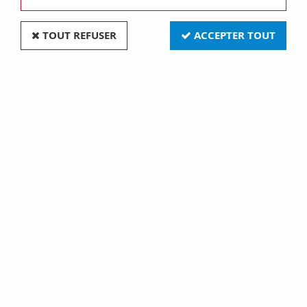
TOUT REFUSER
ACCEPTER TOUT
Derniers produits disponibles
Coupleur de pile au lithium ø 22.8mm (BH-002)