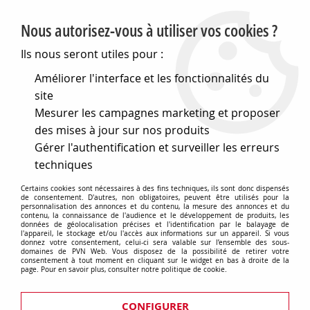
PVN, Vente et conseil en matériel électrique
Nous autorisez-vous à utiliser vos cookies ?
0
Ils nous seront utiles pour :
Améliorer l'interface et les fonctionnalités du
site
Accueil
>
Electronique
>
Composants électroniques
>
Mesurer les campagnes marketing et proposer
Interrupteurs et boutons
>
Boutons plastique
>
Disque
transparent avec marquage d:14 (226104)
des mises à jour sur nos produits
Gérer l'authentification et surveiller les erreurs
techniques
Certains cookies sont nécessaires à des fins techniques, ils sont donc dispensés
de consentement. D'autres, non obligatoires, peuvent être utilisés pour la
personnalisation des annonces et du contenu, la mesure des annonces et du
contenu, la connaissance de l'audience et le développement de produits, les
données de géolocalisation précises et l'identification par le balayage de
l'appareil, le stockage et/ou l'accès aux informations sur un appareil. Si vous
donnez votre consentement, celui-ci sera valable sur l’ensemble des sous-
domaines de PVN Web. Vous disposez de la possibilité de retirer votre
consentement à tout moment en cliquant sur le widget en bas à droite de la
page. Pour en savoir plus, consulter notre politique de cookie.
CONFIGURER