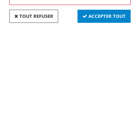
TOUT REFUSER
ACCEPTER TOUT
Disque transparent avec marquage d:14
(226104)