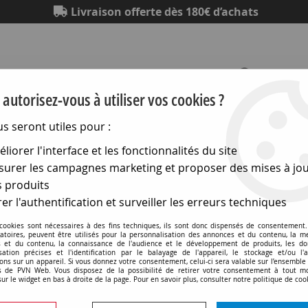
Livraison offerte dès 180€ d’achats
autorisez-vous à utiliser vos cookies ?
us seront utiles pour :
Eclairage
Electronique
Matériel électrique
Outillag
liorer l'interface et les fonctionnalités du site
urer les campagnes marketing et proposer des mises à jou
Douilles G24, GX24, 2G11, G23
>
Douille carrée pour G24Q4-
 produits
er l'authentification et surveiller les erreurs techniques
 cookies sont nécessaires à des fins techniques, ils sont donc dispensés de consentement. 
gatoires, peuvent être utilisés pour la personnalisation des annonces et du contenu, la m
 et du contenu, la connaissance de l'audience et le développement de produits, les d
isation précises et l'identification par le balayage de l'appareil, le stockage et/ou l'
Douille carrée pour G24Q4
ons sur un appareil. Si vous donnez votre consentement, celui-ci sera valable sur l’ensemble
 de PVN Web. Vous disposez de la possibilité de retirer votre consentement à tout 
(découpe de 10x20mm,) et 
sur le widget en bas à droite de la page. Pour en savoir plus, consulter notre politique de coo
Soyez le premier à donner v