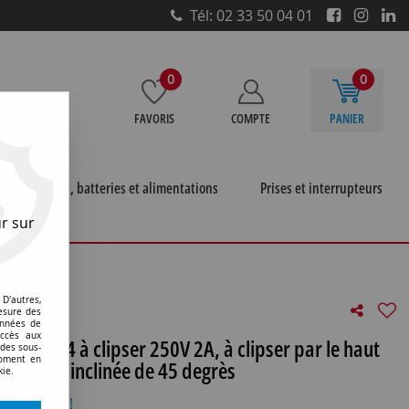
Tél: 02 33 50 04 01
0
0
FAVORIS
COMPTE
PANIER
e
Piles, batteries et alimentations
Prises et interrupteurs
r sur
GX24Q4 à clipser 250V 2A, à clipser par le haut (découpe
D'autres,
esure des
onnées de
accès aux
-GX24Q4 à clipser 250V 2A, à clipser par le haut
 des sous-
moment en
douille inclinée de 45 degrès
kie.
otre avis !