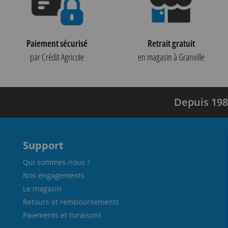
Paiement sécurisé
Retrait gratuit
par Crédit Agricole
en magasin à Granville
Depuis 198
Support
Qui sommes-nous ?
Nos engagements
Le magasin
Retours et remboursements
Paiements et livraisons