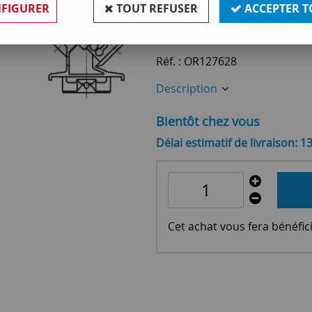
FIGURER
TOUT REFUSER
ACCEPTER T
2
,
90
€
TTC
Réf. :
OR127628
Description
Bientôt chez vous
Délai estimatif de livraison: 1
Cet achat vous fera bénéfic