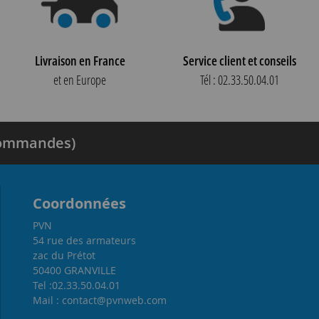
Livraison en France
Service client et conseils
et en Europe
Tél : 02.33.50.04.01
 commandes)
Coordonnées
PVN
54 rue des armateurs
zac du Prétot
50400 GRANVILLE
Tel :02.33.50.04.01
Mail : contact@pvnweb.com