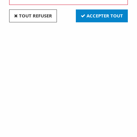
TOUT REFUSER
ACCEPTER TOUT
E10 10x28 12v 3w 5000h (115167)
Soyez le premier à donner votre avis !