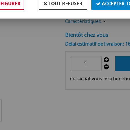
FIGURER
TOUT REFUSER
ACCEPTER T
Réf. :
OR115890
Caractéristiques
Bientôt chez vous
Délai estimatif de livraison: 1
Cet achat vous fera bénéfic