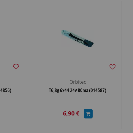
Orbitec
14856)
T6,8g 6x44 24v 80ma (014587)
6,90 €