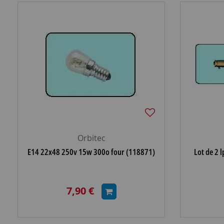
Orbitec
E14 22x48 250v 15w 300o four (118871)
Lot de 2 
7,90 €