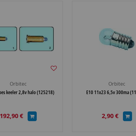
Orbitec
Orbitec
lpes keeler 2,8v halo (125218)
E10 11x23 6,5v 300ma (1
192,90 €
2,90 €