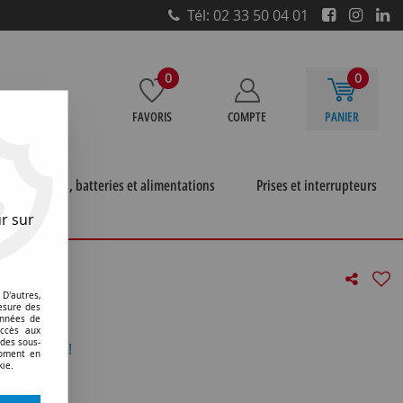
Tél: 02 33 50 04 01
0
0
FAVORIS
COMPTE
PANIER
e
Piles, batteries et alimentations
Prises et interrupteurs
r sur
D'autres,
0)
esure des
onnées de
accès aux
 des sous-
otre avis !
moment en
kie.