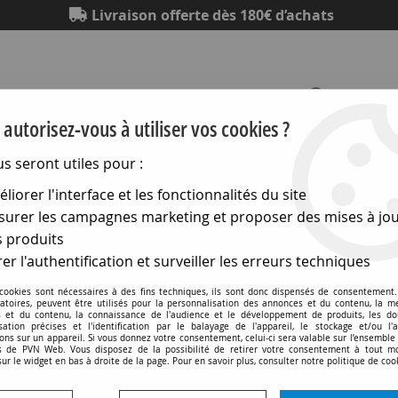
Livraison offerte dès 180€ d’achats
autorisez-vous à utiliser vos cookies ?
us seront utiles pour :
Eclairage
Electronique
Matériel électrique
Outillag
liorer l'interface et les fonctionnalités du site
urer les campagnes marketing et proposer des mises à jou
>
Lampes a filament
>
E10 10x50 30v 3w (115890)
 produits
er l'authentification et surveiller les erreurs techniques
 cookies sont nécessaires à des fins techniques, ils sont donc dispensés de consentement. 
E10 10x50 30v 3w (11589
gatoires, peuvent être utilisés pour la personnalisation des annonces et du contenu, la m
 et du contenu, la connaissance de l'audience et le développement de produits, les d
isation précises et l'identification par le balayage de l'appareil, le stockage et/ou l'
ons sur un appareil. Si vous donnez votre consentement, celui-ci sera valable sur l’ensemble
Soyez le premier à donner v
 de PVN Web. Vous disposez de la possibilité de retirer votre consentement à tout 
sur le widget en bas à droite de la page. Pour en savoir plus, consulter notre politique de coo
6
,
90
€
TTC