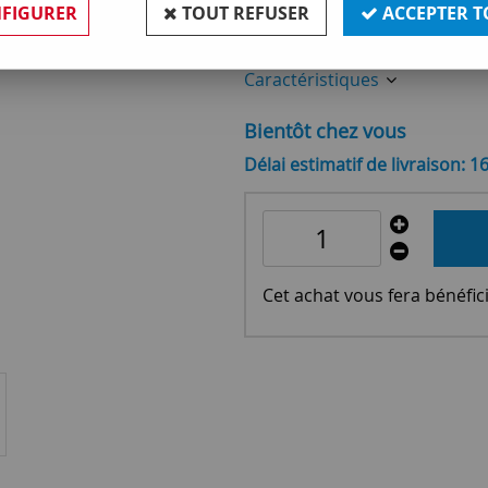
FIGURER
TOUT REFUSER
ACCEPTER T
Réf. :
OR117802
Caractéristiques
Bientôt chez vous
Délai estimatif de livraison: 1
Cet achat vous fera bénéfic