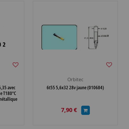
Orbitec
6,35 avec
6t55 5,6x32 28v jaune (010684)
le T180°C
métallique
7,90 €