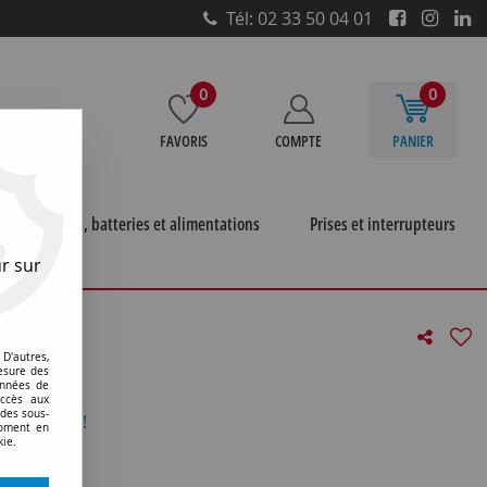
Tél: 02 33 50 04 01
0
0
FAVORIS
COMPTE
PANIER
e
Piles, batteries et alimentations
Prises et interrupteurs
r sur
D'autres,
2)
esure des
onnées de
accès aux
 des sous-
otre avis !
moment en
kie.