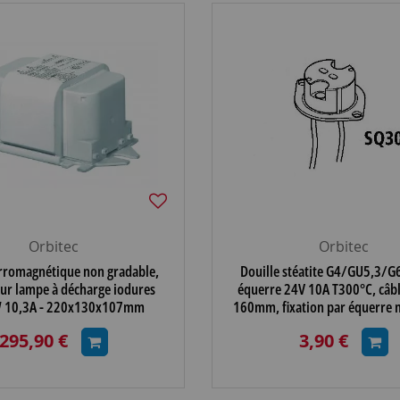
Orbitec
Orbitec
erromagnétique non gradable,
Douille stéatite G4/GU5,3/G
ur lampe à décharge iodures
équerre 24V 10A T300°C, câb
 10,3A - 220x130x107mm
160mm, fixation par équerre 
(127513)
pour vis M3 (14
295,90 €
3,90 €