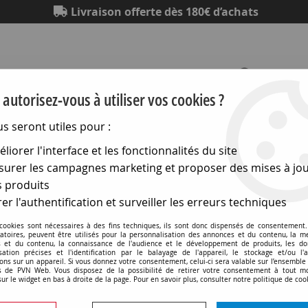
Livraison offerte dès 180€ d’achats
autorisez-vous à utiliser vos cookies ?
us seront utiles pour :
Eclairage
Electronique
Matériel électrique
Outillag
liorer l'interface et les fonctionnalités du site
urer les campagnes marketing et proposer des mises à jou
>
Lampes a filament
>
E12 12x34 24v 5w (117802)
 produits
er l'authentification et surveiller les erreurs techniques
 cookies sont nécessaires à des fins techniques, ils sont donc dispensés de consentement. 
E12 12x34 24v 5w (11780
gatoires, peuvent être utilisés pour la personnalisation des annonces et du contenu, la m
 et du contenu, la connaissance de l'audience et le développement de produits, les d
isation précises et l'identification par le balayage de l'appareil, le stockage et/ou l'
ons sur un appareil. Si vous donnez votre consentement, celui-ci sera valable sur l’ensemble
Soyez le premier à donner v
 de PVN Web. Vous disposez de la possibilité de retirer votre consentement à tout 
sur le widget en bas à droite de la page. Pour en savoir plus, consulter notre politique de coo
6
,
90
€
TTC