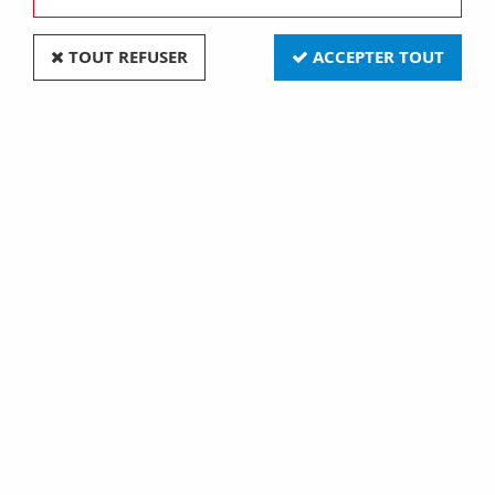
TOUT REFUSER
ACCEPTER TOUT
E14 16x35 24v 5w (117053)
Soyez le premier à donner votre avis !