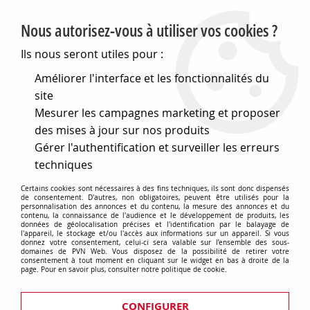
PVN, Vente et conseil en matériel électrique
Nous autorisez-vous à utiliser vos cookies ?
0
Ils nous seront utiles pour :
Améliorer l'interface et les fonctionnalités du
site
Accueil
>
Eclairage
>
Ampoules
>
Lampes de signalisation
>
Mesurer les campagnes marketing et proposer
Lampes a filament
>
E14 16x35 24v 5w (117053)
des mises à jour sur nos produits
Gérer l'authentification et surveiller les erreurs
techniques
Certains cookies sont nécessaires à des fins techniques, ils sont donc dispensés
de consentement. D'autres, non obligatoires, peuvent être utilisés pour la
personnalisation des annonces et du contenu, la mesure des annonces et du
contenu, la connaissance de l'audience et le développement de produits, les
données de géolocalisation précises et l'identification par le balayage de
l'appareil, le stockage et/ou l'accès aux informations sur un appareil. Si vous
donnez votre consentement, celui-ci sera valable sur l’ensemble des sous-
domaines de PVN Web. Vous disposez de la possibilité de retirer votre
consentement à tout moment en cliquant sur le widget en bas à droite de la
page. Pour en savoir plus, consulter notre politique de cookie.
CONFIGURER