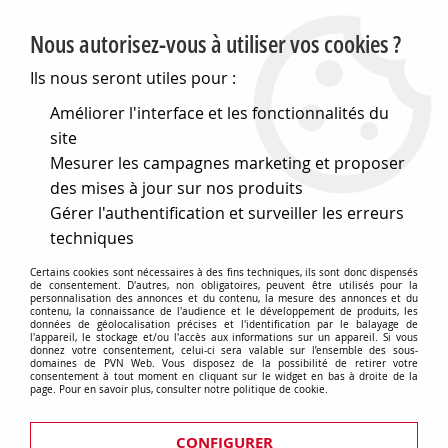
PVN, Vente et conseil en matériel électrique
Nous autorisez-vous à utiliser vos cookies ?
0
Ils nous seront utiles pour :
Améliorer l'interface et les fonctionnalités du
site
Accueil
>
Eclairage
>
Ampoules
>
Lampes de signalisation
>
Mesurer les campagnes marketing et proposer
Lampes a filament
>
E14 16x54 6v 4w (118406)
des mises à jour sur nos produits
Gérer l'authentification et surveiller les erreurs
techniques
Certains cookies sont nécessaires à des fins techniques, ils sont donc dispensés
de consentement. D'autres, non obligatoires, peuvent être utilisés pour la
personnalisation des annonces et du contenu, la mesure des annonces et du
contenu, la connaissance de l'audience et le développement de produits, les
données de géolocalisation précises et l'identification par le balayage de
l'appareil, le stockage et/ou l'accès aux informations sur un appareil. Si vous
donnez votre consentement, celui-ci sera valable sur l’ensemble des sous-
domaines de PVN Web. Vous disposez de la possibilité de retirer votre
consentement à tout moment en cliquant sur le widget en bas à droite de la
page. Pour en savoir plus, consulter notre politique de cookie.
CONFIGURER