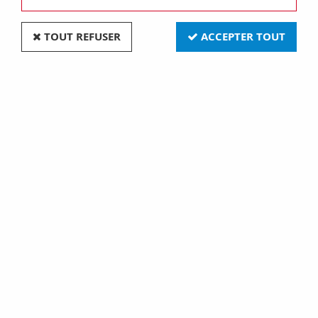
TOUT REFUSER
ACCEPTER TOUT
E14 16x54 6v 4w (118406)
Soyez le premier à donner votre avis !