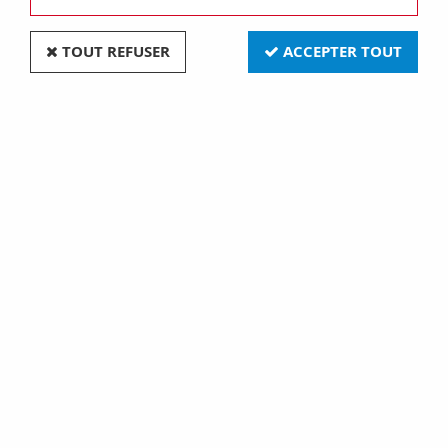
TOUT REFUSER
ACCEPTER TOUT
E27 32x105 120v 150w fltm cl (132176)
Soyez le premier à donner votre avis !