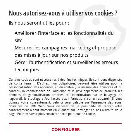
PVN, Vente et conseil en matériel électrique
Nous autorisez-vous à utiliser vos cookies ?
0
Ils nous seront utiles pour :
Améliorer l'interface et les fonctionnalités du
site
Accueil
>
Eclairage
>
Ampoules
>
Ampoules tubes
>
E27
Mesurer les campagnes marketing et proposer
32x105 120v 150w fltm cl (132176)
des mises à jour sur nos produits
Gérer l'authentification et surveiller les erreurs
techniques
Certains cookies sont nécessaires à des fins techniques, ils sont donc dispensés
de consentement. D'autres, non obligatoires, peuvent être utilisés pour la
personnalisation des annonces et du contenu, la mesure des annonces et du
contenu, la connaissance de l'audience et le développement de produits, les
données de géolocalisation précises et l'identification par le balayage de
l'appareil, le stockage et/ou l'accès aux informations sur un appareil. Si vous
donnez votre consentement, celui-ci sera valable sur l’ensemble des sous-
domaines de PVN Web. Vous disposez de la possibilité de retirer votre
consentement à tout moment en cliquant sur le widget en bas à droite de la
page. Pour en savoir plus, consulter notre politique de cookie.
CONFIGURER