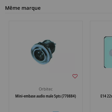
Même marque
Orbitec
Mini-embase audio male 5pts (770884)
E14 22