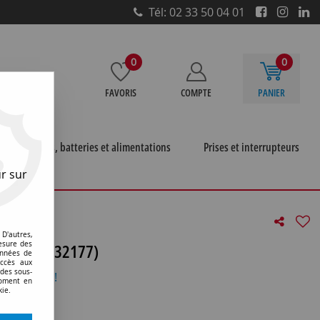
Tél: 02 33 50 04 01
0
0
FAVORIS
COMPTE
PANIER
e
Piles, batteries et alimentations
Prises et interrupteurs
r sur
D'autres,
tm dep (132177)
esure des
onnées de
accès aux
 des sous-
otre avis !
moment en
kie.