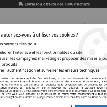
Livraison offerte dès 180€ d’achats
autorisez-vous à utiliser vos cookies ?
us seront utiles pour :
Eclairage
Electronique
Matériel électrique
Outillag
liorer l'interface et les fonctionnalités du site
urer les campagnes marketing et proposer des mises à jou
2x105 120v 150w fltm dep (132177)
 produits
er l'authentification et surveiller les erreurs techniques
 cookies sont nécessaires à des fins techniques, ils sont donc dispensés de consentement. 
E27 32x105 120v 150w fl
gatoires, peuvent être utilisés pour la personnalisation des annonces et du contenu, la m
 et du contenu, la connaissance de l'audience et le développement de produits, les d
isation précises et l'identification par le balayage de l'appareil, le stockage et/ou l'
ons sur un appareil. Si vous donnez votre consentement, celui-ci sera valable sur l’ensemble
Soyez le premier à donner v
 de PVN Web. Vous disposez de la possibilité de retirer votre consentement à tout 
sur le widget en bas à droite de la page. Pour en savoir plus, consulter notre politique de coo
12
,
90
€
TTC