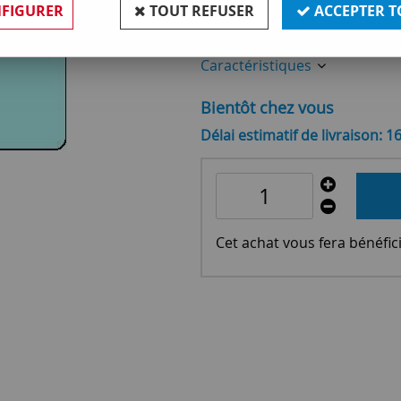
FIGURER
TOUT REFUSER
ACCEPTER T
Réf. :
OR132177
Caractéristiques
Bientôt chez vous
Délai estimatif de livraison: 1
Cet achat vous fera bénéfic