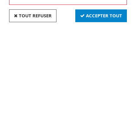
TOUT REFUSER
ACCEPTER TOUT
E27 50x75 240v 75w 30o (133000)
Soyez le premier à donner votre avis !