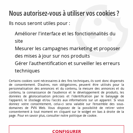
PVN, Vente et conseil en matériel électrique
Nous autorisez-vous à utiliser vos cookies ?
0
Ils nous seront utiles pour :
Améliorer l'interface et les fonctionnalités du
site
Accueil
>
Eclairage
>
Ampoules
>
Ampoules tubes
>
E27 50x75
Mesurer les campagnes marketing et proposer
240v 75w 30o (133000)
des mises à jour sur nos produits
Gérer l'authentification et surveiller les erreurs
techniques
Certains cookies sont nécessaires à des fins techniques, ils sont donc dispensés
de consentement. D'autres, non obligatoires, peuvent être utilisés pour la
personnalisation des annonces et du contenu, la mesure des annonces et du
contenu, la connaissance de l'audience et le développement de produits, les
données de géolocalisation précises et l'identification par le balayage de
l'appareil, le stockage et/ou l'accès aux informations sur un appareil. Si vous
donnez votre consentement, celui-ci sera valable sur l’ensemble des sous-
domaines de PVN Web. Vous disposez de la possibilité de retirer votre
consentement à tout moment en cliquant sur le widget en bas à droite de la
page. Pour en savoir plus, consulter notre politique de cookie.
CONFIGURER