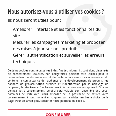
PVN, Vente et conseil en matériel électrique
Nous autorisez-vous à utiliser vos cookies ?
0
Ils nous seront utiles pour :
Améliorer l'interface et les fonctionnalités du
site
Accueil
>
Eclairage
>
Mesurer les campagnes marketing et proposer
Industrie, Tertiaire, Agricole, Grands espaces
>
Cloches industrielles
des mises à jour sur nos produits
Gérer l'authentification et surveiller les erreurs
Armatures et luminaires étanches
techniques
Certains cookies sont nécessaires à des fins techniques, ils sont donc dispensés
de consentement. D'autres, non obligatoires, peuvent être utilisés pour la
personnalisation des annonces et du contenu, la mesure des annonces et du
contenu, la connaissance de l'audience et le développement de produits, les
données de géolocalisation précises et l'identification par le balayage de
l'appareil, le stockage et/ou l'accès aux informations sur un appareil. Si vous
donnez votre consentement, celui-ci sera valable sur l’ensemble des sous-
domaines de PVN Web. Vous disposez de la possibilité de retirer votre
consentement à tout moment en cliquant sur le widget en bas à droite de la
page. Pour en savoir plus, consulter notre politique de cookie.
CONFIGURER