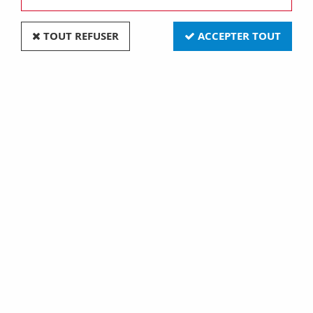
TOUT REFUSER
ACCEPTER TOUT
Paiement sécurisé
Retrait gratuit
par Crédit Agricole
en magasin à Granville
Frais de ports offerts
E-commerce français
à partir de 180€ d’achat
basé en Normandie