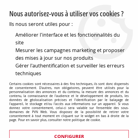
PVN, Vente et conseil en matériel électrique
Nous autorisez-vous à utiliser vos cookies ?
0
Ils nous seront utiles pour :
Améliorer l'interface et les fonctionnalités du
site
Accueil
>
Eclairage
>
Mesurer les campagnes marketing et proposer
Industrie, Tertiaire, Agricole, Grands espaces
>
Projecteurs
>
Projecteurs symétriques et asymétriques de moyenne puissanc
des mises à jour sur nos produits
>
Optique symétrique extensive
>
Gérer l'authentification et surveiller les erreurs
Versions câblées - ip66 - classe i
techniques
Versions câblées - ip66 - classe i
Certains cookies sont nécessaires à des fins techniques, ils sont donc dispensés
de consentement. D'autres, non obligatoires, peuvent être utilisés pour la
personnalisation des annonces et du contenu, la mesure des annonces et du
contenu, la connaissance de l'audience et le développement de produits, les
données de géolocalisation précises et l'identification par le balayage de
l'appareil, le stockage et/ou l'accès aux informations sur un appareil. Si vous
donnez votre consentement, celui-ci sera valable sur l’ensemble des sous-
TRIER & FILTRER
domaines de PVN Web. Vous disposez de la possibilité de retirer votre
consentement à tout moment en cliquant sur le widget en bas à droite de la
page. Pour en savoir plus, consulter notre politique de cookie.
Aucune correspondance trouvée
CONFIGURER