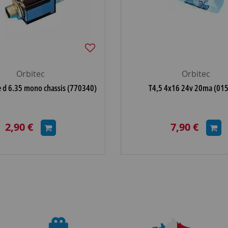
Orbitec
Orbitec
e d 6.35 mono chassis (770340)
T4,5 4x16 24v 20ma (01
2,90 €
7,90 €