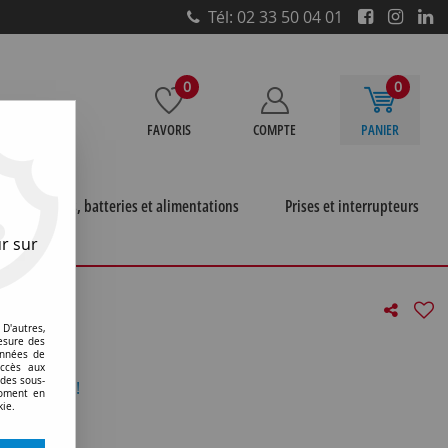
Tél: 02 33 50 04 01
0
0
FAVORIS
COMPTE
PANIER
e
Piles, batteries et alimentations
Prises et interrupteurs
r sur
c
>
Embase din chassis 7b (775043)
D'autres,
75043)
esure des
onnées de
accès aux
 des sous-
otre avis !
moment en
kie.