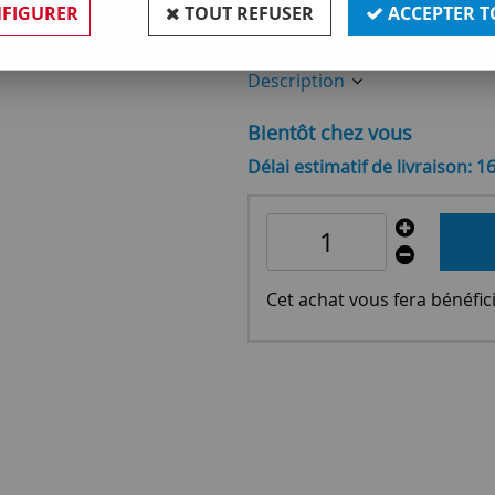
FIGURER
TOUT REFUSER
ACCEPTER T
Réf. :
OR775043
Description
Bientôt chez vous
Délai estimatif de livraison: 1
Cet achat vous fera bénéfic