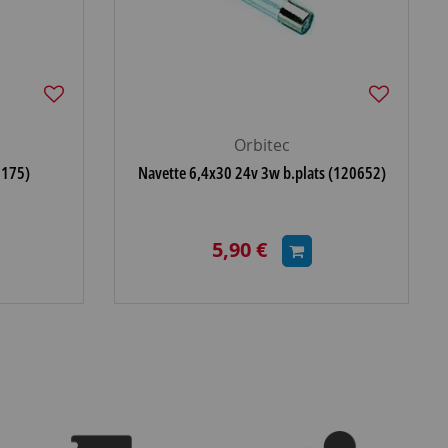
Orbitec
5175)
Navette 6,4x30 24v 3w b.plats (120652)
5,90 €