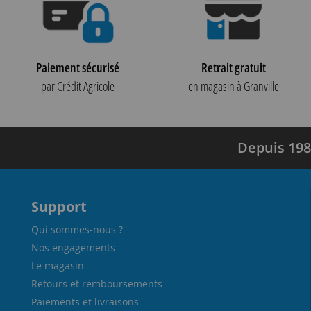
Paiement sécurisé
Retrait gratuit
par Crédit Agricole
en magasin à Granville
Depuis 198
Support
Qui sommes-nous ?
Nos engagements
Le magasin
Retours et remboursements
Paiements et livraisons