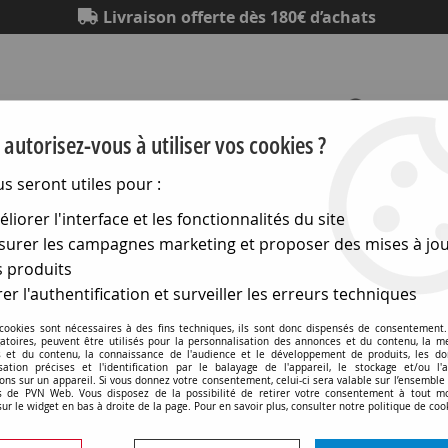
Livraison offerte dès 180€ d’achats
autorisez-vous à utiliser vos cookies ?
us seront utiles pour :
Eclairage
Electronique
Matériel électrique
Outillag
liorer l'interface et les fonctionnalités du site
urer les campagnes marketing et proposer des mises à jou
idéo
>
Connecteurs din et mini din
>
Connecteurs din orbite
 produits
er l'authentification et surveiller les erreurs techniques
 cookies sont nécessaires à des fins techniques, ils sont donc dispensés de consentement. 
Embase din chassis 7b (7
gatoires, peuvent être utilisés pour la personnalisation des annonces et du contenu, la m
 et du contenu, la connaissance de l'audience et le développement de produits, les d
isation précises et l'identification par le balayage de l'appareil, le stockage et/ou l'
ons sur un appareil. Si vous donnez votre consentement, celui-ci sera valable sur l’ensemble
Soyez le premier à donner v
 de PVN Web. Vous disposez de la possibilité de retirer votre consentement à tout 
sur le widget en bas à droite de la page. Pour en savoir plus, consulter notre politique de coo
2
,
90
€
TTC