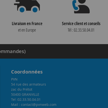
Livraison en France
Service client et conseils
et en Europe
Tél : 02.33.50.04.01
 commandes)
Coordonnées
PVN
54 rue des armateurs
zac du Prétot
50400 GRANVILLE
Tel :02.33.50.04.01
Mail : contact@pvnweb.com