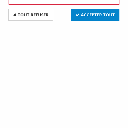
TOUT REFUSER
ACCEPTER TOUT
Embase horizontal 2,54 1x4 etames (780210)