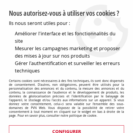
PVN, Vente et conseil en matériel électrique
Nous autorisez-vous à utiliser vos cookies ?
0
Ils nous seront utiles pour :
Améliorer l'interface et les fonctionnalités du
site
Accueil
>
Cables et connectique
>
Connecteurs divers
>
Mesurer les campagnes marketing et proposer
Autres
>
Systèmes modulaires d' interconnection
>
Embase
horizontal 2,54 1x4 etames (780210)
des mises à jour sur nos produits
Gérer l'authentification et surveiller les erreurs
techniques
Certains cookies sont nécessaires à des fins techniques, ils sont donc dispensés
de consentement. D'autres, non obligatoires, peuvent être utilisés pour la
personnalisation des annonces et du contenu, la mesure des annonces et du
contenu, la connaissance de l'audience et le développement de produits, les
données de géolocalisation précises et l'identification par le balayage de
l'appareil, le stockage et/ou l'accès aux informations sur un appareil. Si vous
donnez votre consentement, celui-ci sera valable sur l’ensemble des sous-
domaines de PVN Web. Vous disposez de la possibilité de retirer votre
consentement à tout moment en cliquant sur le widget en bas à droite de la
page. Pour en savoir plus, consulter notre politique de cookie.
CONFIGURER