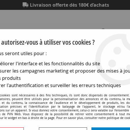
Livraison offerte dès 180€ d’achats
autorisez-vous à utiliser vos cookies ?
us seront utiles pour :
Eclairage
Electronique
Matériel électrique
Outillag
liorer l'interface et les fonctionnalités du site
urer les campagnes marketing et proposer des mises à jou
idéo
>
Orbitec
>
Embase jack femelle 6.35 mono (770217)
 produits
er l'authentification et surveiller les erreurs techniques
 cookies sont nécessaires à des fins techniques, ils sont donc dispensés de consentement. 
Embase jack femelle 6.3
gatoires, peuvent être utilisés pour la personnalisation des annonces et du contenu, la m
 et du contenu, la connaissance de l'audience et le développement de produits, les d
isation précises et l'identification par le balayage de l'appareil, le stockage et/ou l'
ons sur un appareil. Si vous donnez votre consentement, celui-ci sera valable sur l’ensemble
Soyez le premier à donner v
 de PVN Web. Vous disposez de la possibilité de retirer votre consentement à tout 
sur le widget en bas à droite de la page. Pour en savoir plus, consulter notre politique de coo
30
,
90
€
TTC