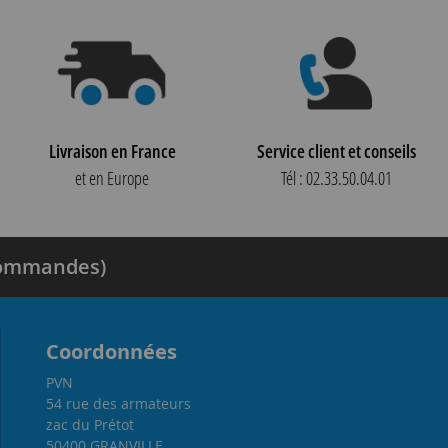
Livraison en France
Service client et conseils
et en Europe
Tél : 02.33.50.04.01
 commandes)
Coordonnées
PVN
54 rue des armateurs
zac du Prétot
50400 GRANVILLE