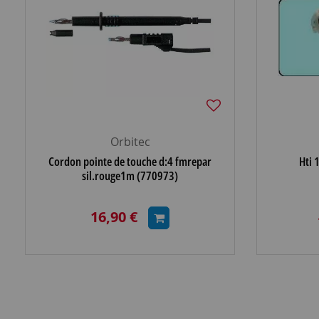
Orbitec
Cordon pointe de touche d:4 fmrepar
Hti 
sil.rouge1m (770973)
16,90 €