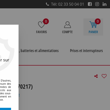
Tél: 02 33 50 04 01
0
0
FAVORIS
COMPTE
PANIER
e
Piles, batteries et alimentations
Prises et interrupteurs
r sur
D'autres,
5 mono (770217)
esure des
onnées de
accès aux
 des sous-
otre avis !
moment en
kie.