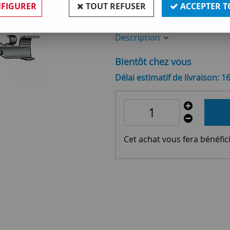
FIGURER
TOUT REFUSER
ACCEPTER T
Réf. :
OR770217
Description
Bientôt chez vous
Délai estimatif de livraison: 1
Cet achat vous fera bénéfic