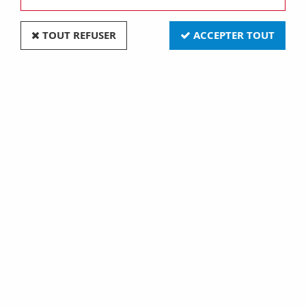
TOUT REFUSER
ACCEPTER TOUT
SPOT LED ENCASTRABLE SOL - GAMME
EXTERIEURE 9W - 600 lm - RGB+W ETNA RGB
(677939)