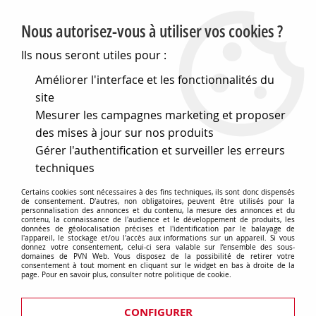
PVN, Vente et conseil en matériel électrique
Nous autorisez-vous à utiliser vos cookies ?
0
Ils nous seront utiles pour :
Améliorer l'interface et les fonctionnalités du
site
Accueil
>
Eclairage
>
Eclairage Pour l'extérieur
>
Mesurer les campagnes marketing et proposer
Encastrés de sol
>
SPOT LED ENCASTRABLE SOL - GAMME
EXTERIEURE 9W - 600 lm - RGB+W ETNA RGB (677939)
des mises à jour sur nos produits
Gérer l'authentification et surveiller les erreurs
techniques
Certains cookies sont nécessaires à des fins techniques, ils sont donc dispensés
de consentement. D'autres, non obligatoires, peuvent être utilisés pour la
personnalisation des annonces et du contenu, la mesure des annonces et du
contenu, la connaissance de l'audience et le développement de produits, les
données de géolocalisation précises et l'identification par le balayage de
l'appareil, le stockage et/ou l'accès aux informations sur un appareil. Si vous
donnez votre consentement, celui-ci sera valable sur l’ensemble des sous-
domaines de PVN Web. Vous disposez de la possibilité de retirer votre
consentement à tout moment en cliquant sur le widget en bas à droite de la
page. Pour en savoir plus, consulter notre politique de cookie.
CONFIGURER