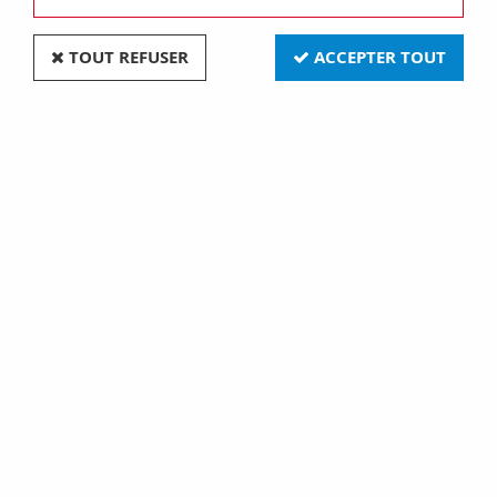
TOUT REFUSER
ACCEPTER TOUT
Fiche male securisé retractable diametre 4mm