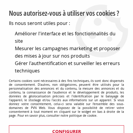
PVN, Vente et conseil en matériel électrique
Nous autorisez-vous à utiliser vos cookies ?
0
Ils nous seront utiles pour :
Améliorer l'interface et les fonctionnalités du
site
Accueil
>
Cables et connectique
>
Connecteurs divers
>
Mesurer les campagnes marketing et proposer
Connectique pour appareils de mesure
>
Fiches bananes
>
Fiche mâle ø 4 mm protection partielle
>
Fiche male securisé
des mises à jour sur nos produits
retractable diametre 4mm bleue (771170)
Gérer l'authentification et surveiller les erreurs
techniques
Certains cookies sont nécessaires à des fins techniques, ils sont donc dispensés
de consentement. D'autres, non obligatoires, peuvent être utilisés pour la
personnalisation des annonces et du contenu, la mesure des annonces et du
contenu, la connaissance de l'audience et le développement de produits, les
données de géolocalisation précises et l'identification par le balayage de
l'appareil, le stockage et/ou l'accès aux informations sur un appareil. Si vous
donnez votre consentement, celui-ci sera valable sur l’ensemble des sous-
domaines de PVN Web. Vous disposez de la possibilité de retirer votre
consentement à tout moment en cliquant sur le widget en bas à droite de la
page. Pour en savoir plus, consulter notre politique de cookie.
CONFIGURER