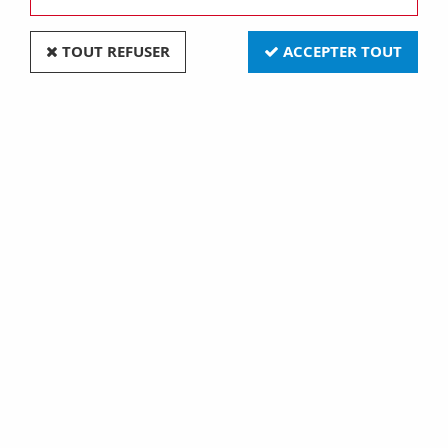
TOUT REFUSER
ACCEPTER TOUT
Fiche mini embase droite (551907)
Soyez le premier à donner votre avis !
13
,
90
€
TTC