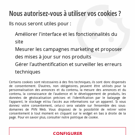
PVN, Vente et conseil en matériel électrique
Nous autorisez-vous à utiliser vos cookies ?
0
Ils nous seront utiles pour :
Améliorer l'interface et les fonctionnalités du
site
Accueil
>
Cables et connectique
>
Connecteurs divers
>
Mesurer les campagnes marketing et proposer
Connecteurs étanches
>
Fiches mini
>
Fiche mini embase
droite (551907)
des mises à jour sur nos produits
Gérer l'authentification et surveiller les erreurs
techniques
Certains cookies sont nécessaires à des fins techniques, ils sont donc dispensés
de consentement. D'autres, non obligatoires, peuvent être utilisés pour la
personnalisation des annonces et du contenu, la mesure des annonces et du
contenu, la connaissance de l'audience et le développement de produits, les
données de géolocalisation précises et l'identification par le balayage de
l'appareil, le stockage et/ou l'accès aux informations sur un appareil. Si vous
donnez votre consentement, celui-ci sera valable sur l’ensemble des sous-
domaines de PVN Web. Vous disposez de la possibilité de retirer votre
consentement à tout moment en cliquant sur le widget en bas à droite de la
page. Pour en savoir plus, consulter notre politique de cookie.
CONFIGURER